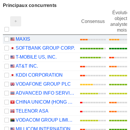
Principaux concurrents
Évolutio
objectif
Consensus
analystes
mois
MAXIS
SOFTBANK GROUP CORP.
T-MOBILE US, INC.
AT&T INC.
KDDI CORPORATION
VODAFONE GROUP PLC
ADVANCED INFO SERVICE
CHINA UNICOM (HONG KONG) LIMITED
TELENOR ASA
VODACOM GROUP LIMITED
MILLICOM INTERNATIONAL CELLULAR S.A.