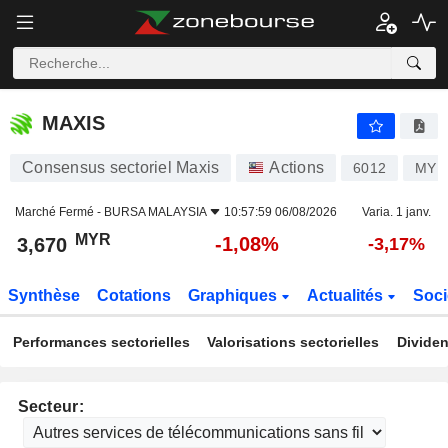
MAXIS
3,670
RM
-1,08%
MAXIS
Consensus sectoriel Maxis
Actions
6012
MYL
Marché Fermé -
BURSA MALAYSIA
10:57:59 06/08/2026
Varia. 1 janv.
MYR
-1,08%
3,670
-3,17%
Synthèse
Cotations
Graphiques
Actualités
Soci
Performances sectorielles
Valorisations sectorielles
Dividen
Secteur: