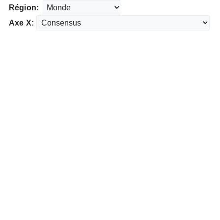
Région:
Axe X: