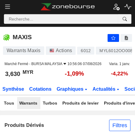
MAXIS
3,630
RM
-1,09%
MAXIS
Warrants Maxis
Actions
6012
MYL6012OO008
Marché Fermé -
BURSA MALAYSIA
10:56:06 07/08/2026
Varia. 1 janv.
MYR
-1,09%
3,630
-4,22%
Synthèse
Cotations
Graphiques
Actualités
Soci
Tous
Warrants
Turbos
Produits de levier
Produits d'inv
Filtres
Produits Dérivés