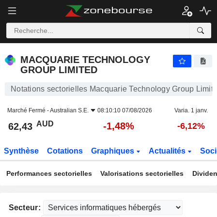
MACQUARIE TECHNOLOGY GROUP LIMITED
62,43
$
-1,48%
MACQUARIE TECHNOLOGY
GROUP LIMITED
Notations sectorielles Macquarie Technology Group Limit
Marché Fermé -
Australian S.E.
08:10:10 07/08/2026
Varia. 1 janv.
AUD
-1,48%
62,43
-6,12%
Synthèse
Cotations
Graphiques
Actualités
Soci
Performances sectorielles
Valorisations sectorielles
Dividen
Secteur: