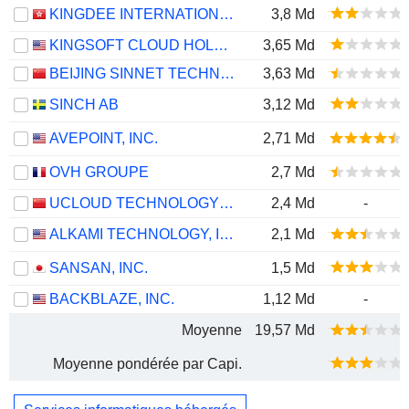
KINGDEE INTERNATIONAL SOFTWARE GROUP COMPANY LIMITED
3,8 Md
KINGSOFT CLOUD HOLDINGS LIMITED
3,65 Md
BEIJING SINNET TECHNOLOGY CO.,LTD
3,63 Md
SINCH AB
3,12 Md
AVEPOINT, INC.
2,71 Md
OVH GROUPE
2,7 Md
UCLOUD TECHNOLOGY CO., LTD.
2,4 Md
-
ALKAMI TECHNOLOGY, INC.
2,1 Md
SANSAN, INC.
1,5 Md
BACKBLAZE, INC.
1,12 Md
-
Moyenne
19,57 Md
Moyenne pondérée par Capi.