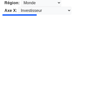
Région:
Axe X: