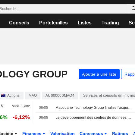
Conseils
Portefeuilles
Listes
Trading
Sc
OLOGY GROUP
Ajouter à une liste
Rapp
Actions
MAQ
AU000000MAQ4
Services et conseils en inform
 5j.
Varia. 1 janv.
06/08
Macquarie Technology Group finalise l'acquisition d'un terrain à Macquarie Park
36%
-6,12%
06/08
Le développement des centres de données en Australie pourrait atteindre 150 milliards de dollars australiens d'ici 2030 et devenir le principal moteur de l'investissement des entreprises, selon la CommBank
Société
Finances
Valorisation
Consensus
Ratings