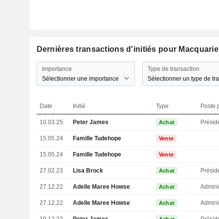
Dernières transactions d'initiés pour Macquar
Importance
Type de transaction
Sélectionner une importance
Sélectionner un type de tr
Date
Initié
Type
Poste p
10.03.25
Peter James
Présid
Achat
15.05.24
Famille Tudehope
Vente
15.05.24
Famille Tudehope
Vente
27.02.23
Lisa Brock
Présid
Achat
27.12.22
Adelle Maree Howse
Admini
Achat
27.12.22
Adelle Maree Howse
Admini
Achat