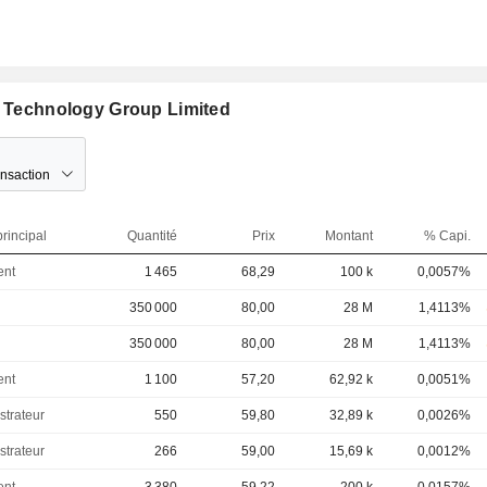
ie Technology Group Limited
ansaction
rincipal
Quantité
Prix
Montant
% Capi.
ent
1 465
68,29
100 k
0,0057%
350 000
80,00
28 M
1,4113%
350 000
80,00
28 M
1,4113%
ent
1 100
57,20
62,92 k
0,0051%
strateur
550
59,80
32,89 k
0,0026%
strateur
266
59,00
15,69 k
0,0012%