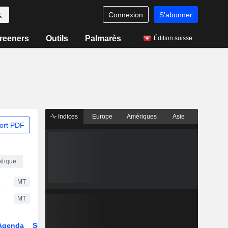
Connexion
S'abonner
reeners
Outils
Palmarès
Édition suisse
Indices
Europe
Amériques
Asie
ort PDF
atique
MT
MT
Agenda
Secteur
Dérivés