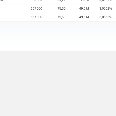
ent
3 380
59,22
200 k
0,0157%
657 000
75,50
49,6 M
3,0562%
657 000
75,50
49,6 M
3,0562%