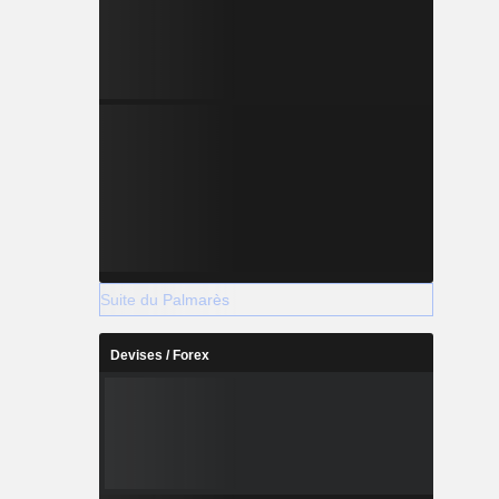
Suite du Palmarès
Devises / Forex