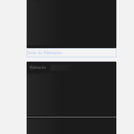
Suite du Palmarès
Palmarès