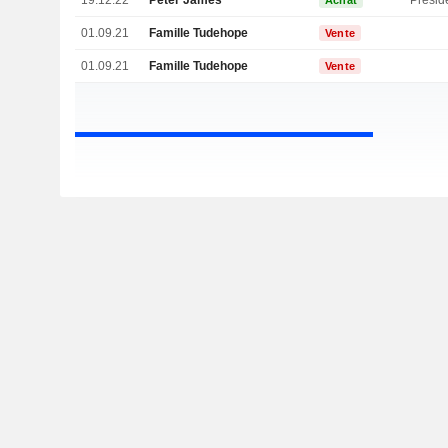
19.12.22
Peter James
Présid
Achat
01.09.21
Famille Tudehope
Vente
01.09.21
Famille Tudehope
Vente