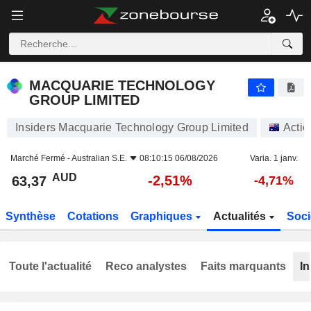
MACQUARIE TECHNOLOGY GROUP LIMITED
63,37
$
-2,51%
MACQUARIE TECHNOLOGY
GROUP LIMITED
Insiders Macquarie Technology Group Limited
Actio
Marché Fermé -
Australian S.E.
08:10:15 06/08/2026
Varia. 1 janv.
AUD
-2,51%
63,37
-4,71%
Synthèse
Cotations
Graphiques
Actualités
Soci
Toute l'actualité
Reco analystes
Faits marquants
In