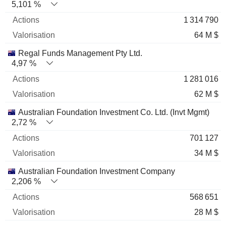
5,101 %
1 314 790
64 M $
Regal Funds Management Pty Ltd.
4,97 %
1 281 016
62 M $
Australian Foundation Investment Co. Ltd. (Invt Mgmt)
2,72 %
701 127
34 M $
Australian Foundation Investment Company
2,206 %
568 651
28 M $