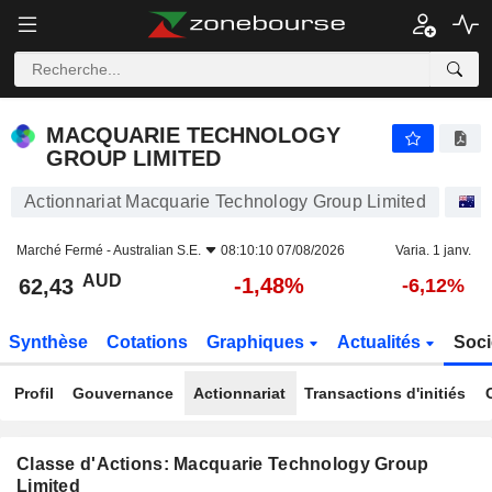
MACQUARIE TECHNOLOGY GROUP LIMITED
62,43
$
-1,48%
MACQUARIE TECHNOLOGY
GROUP LIMITED
Actionnariat Macquarie Technology Group Limited
A
Marché Fermé -
Australian S.E.
08:10:10 07/08/2026
Varia. 1 janv.
AUD
-1,48%
62,43
-6,12%
Synthèse
Cotations
Graphiques
Actualités
Soci
Profil
Gouvernance
Actionnariat
Transactions d'initiés
Classe d'Actions: Macquarie Technology Group
Limited