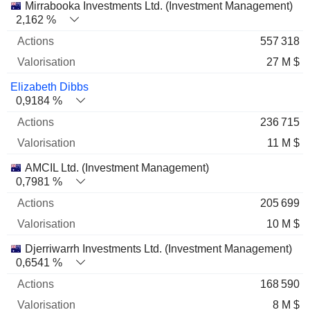
Mirrabooka Investments Ltd. (Investment Management)
2,162 %
557 318
27 M $
Elizabeth Dibbs
0,9184 %
236 715
11 M $
AMCIL Ltd. (Investment Management)
0,7981 %
205 699
10 M $
Djerriwarrh Investments Ltd. (Investment Management)
0,6541 %
168 590
8 M $