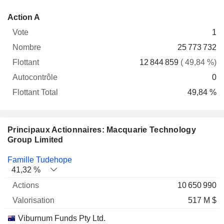
Flottant
Action A
Vote
Nombre
Flottant
Autocontrôle
Total
1
25 773 732
12 844 859
( 49,84 %)
0
49,84 %
Principaux Actionnaires: Macquarie Technology
Group Limited
Nom
Actions
%
Valorisation
Famille Tudehope
41,32 %
10 650 990
517 M $
Viburnum Funds Pty Ltd.