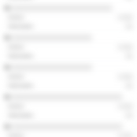
░░░░░░░░░░░░░░░░░░░░░░░░░░░░░░
░ ░░░
░░
░░░░░░░░░░░░░░░░░░░░░░░░
░ ░░░
░░
░░░░░░░░░░░░░░░░░░░░░░░░
░ ░░░
░░
░░░░░░░░░░░░░░░░░░░░░░░░░░░░░░░░░
░ ░░░
░░
░░░░░░░░░░░░░░░░░░░░░░░░░░░░░░░░░
░ ░░░