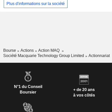
filiales afin d’offrir des solutions de cybersécurité, des
Plus d'informations sur la société
services de colocation, ainsi que des solutions de cloud
public et privé et de stockage à des entreprises et à des
administrations publiques. Le segment Centres de données
fournit des services en utilisant les installations de centres
de données de la société et de ses filiales pour des clients
grossistes. Le segment Télécommunications fournit des
services de téléphonie vocale et de téléphonie mobile, ainsi
que des services utilisant le réseau de données de la
société et de ses filiales.
Bourse
Actions
Action MAQ
Société Macquarie Technology Group Limited
Actionnariat
N°1 du Conseil
+ de 20 ans
Boursier
à vos côtés