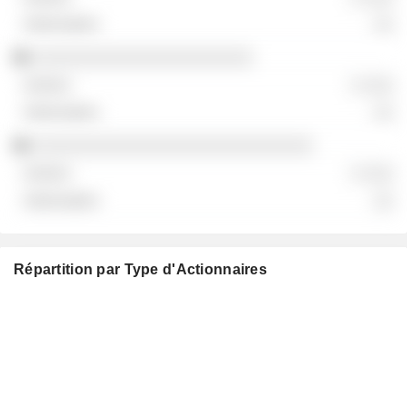
░░
░░░░░░░░░░░░░░░░░░░░░░
░ ░░░
░░
░░░░░░░░░░░░░░░░░░░░░░░░░░░░
░ ░░░
░░
Répartition par Type d'Actionnaires