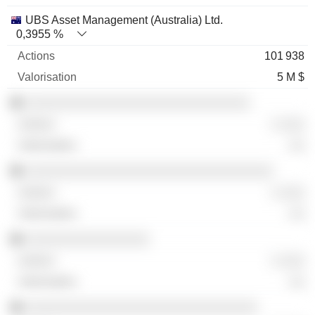
UBS Asset Management (Australia) Ltd.
0,3955 %
101 938
5 M $
░░░░░░░░░░░░░░░░░░░░░░░░░░░░░
░ ░░░
░░
░░░░░░░░░░░░░░░░░░░░░░░░░░░░░░░░
░ ░░░
░░
░░░░░░░░░░░░░░░░
░ ░░░
░░
░░░░░░░░░░░░░░░░░░░░░░░░░░░░░░