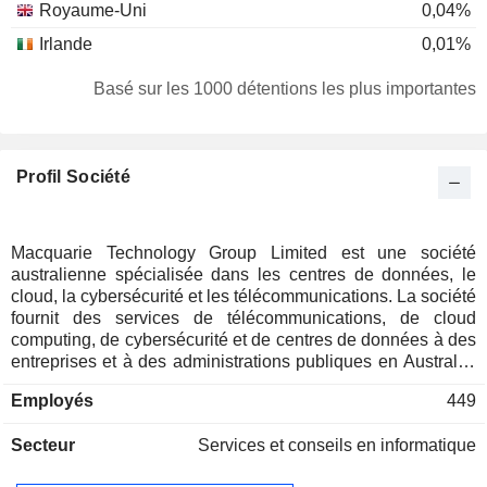
Royaume-Uni
0,04%
Irlande
0,01%
Basé sur les 1000 détentions les plus importantes
Profil Société
Macquarie Technology Group Limited est une société
australienne spécialisée dans les centres de données, le
cloud, la cybersécurité et les télécommunications. La société
fournit des services de télécommunications, de cloud
computing, de cybersécurité et de centres de données à des
entreprises et à des administrations publiques en Australie.
Elle exerce ses activités à travers trois segments : Services
Employés
449
cloud et administration publique, Centres de données et
Télécommunications. Le segment Services cloud et
Secteur
Services et conseils en informatique
administration publique fournit des services utilisant les
installations de centres de données de la société et de ses