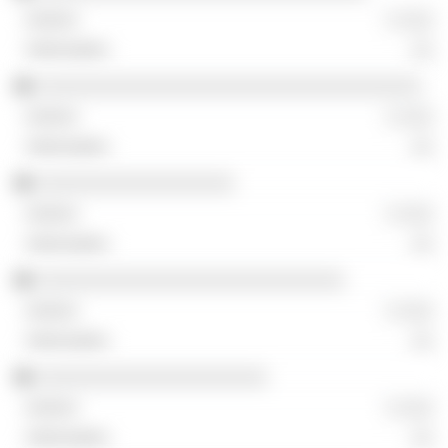
░ ░░░
░░
░░░░░░░░░░░░░░░░░░░░░░░░░░░░░░░░░░░
░ ░░░
░░
░░░░░░░░░░░░░░░░░░
░ ░░░
░░
░░░░░░░░░░░░░░░░░░░░░░░░░░░░
░ ░░░
░░
░░░░░░░░░░░░░░░░░░░░░
░ ░░░
░░