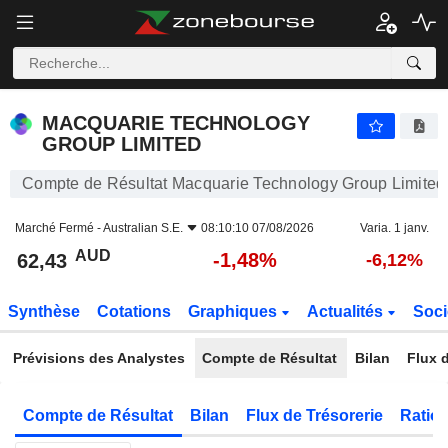
MACQUARIE TECHNOLOGY GROUP LIMITED
62,43
$
-1,48%
MACQUARIE TECHNOLOGY
GROUP LIMITED
Compte de Résultat Macquarie Technology Group Limited
Marché Fermé -
Australian S.E.
08:10:10 07/08/2026
Varia. 1 janv.
AUD
-1,48%
62,43
-6,12%
Synthèse
Cotations
Graphiques
Actualités
Soci
Prévisions des Analystes
Compte de Résultat
Bilan
Flux d
Compte de Résultat
Bilan
Flux de Trésorerie
Ratios