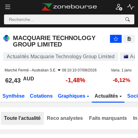
MACQUARIE TECHNOLOGY GROUP LIMITED
62,43
$
-1,48%
MACQUARIE TECHNOLOGY
GROUP LIMITED
Actualités Macquarie Technology Group Limited
Act
Marché Fermé -
Australian S.E.
08:10:10 07/08/2026
Varia. 1 janv.
AUD
-1,48%
62,43
-6,12%
Synthèse
Cotations
Graphiques
Actualités
Soci
Toute l'actualité
Reco analystes
Faits marquants
In