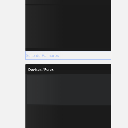
Suite du Palmarès
Devises / Forex