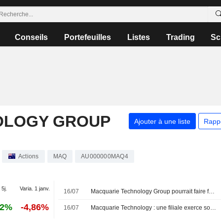
Conseils
Portefeuilles
Listes
Trading
Sc
OLOGY GROUP
Ajouter à une liste
Rapp
Actions
MAQ
AU000000MAQ4
 5j.
Varia. 1 janv.
16/07
Macquarie Technology Group pourrait faire face à l'opposition locale pour son projet de centre de données en Nouvelle-Galles du Sud, selon Jefferies
42%
-4,86%
16/07
Macquarie Technology : une filiale exerce son option d'achat pour un terrain à Sydney pour 240 millions de dollars australiens