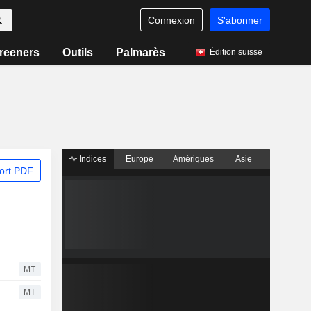
Connexion
S'abonner
reeners
Outils
Palmarès
Édition suisse
Indices
Europe
Amériques
Asie
ort PDF
MT
MT