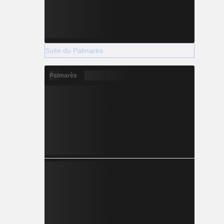
Suite du Palmarès
Palmarès