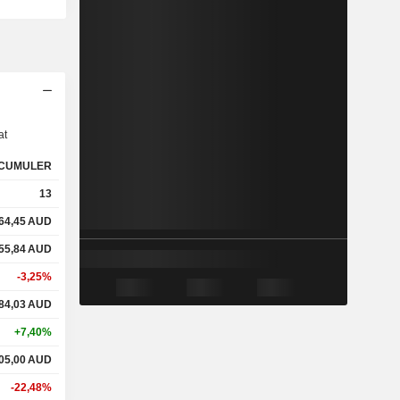
s
at
CUMULER
13
64,45
AUD
55,84
AUD
-3,25%
84,03
AUD
+7,40%
05,00
AUD
-22,48%