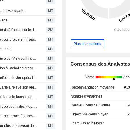
née
MT
selon Macquarie
MT
uarie
MT
MACQUARIE GROUP LIMITED : Jarden Research désormais à l'achat sur le dossier
ZM
Macquarie Asset Management dispose d'une base solide pour croître en investissant progressivement dans les marchés privés, selon Jarden
MT
Plus de notations
cquarie
MT
Les actions de Macquarie Group en hausse après l'annonce de l'ABA sur la simplification de l'accréditation pour les banques de taille moyenne
MT
Consensus des Analyste
Les actions de NIO progressent après une recommandation à l'achat de Macquarie
MT
Vente
Ach
La croissance du ROIC du groupe Telstra témoigne d'un effet de levier opérationnel, selon Macquarie, rapporte The Australian
MT
Les actions de CoreWeave progressent après que Macquarie a relevé son objectif de cours à 65 dollars
MT
Recommandation moyenne
AC
Nombre d'Analystes
Les actions de Peloton Interactive en hausse après la révision à la hausse de Macquarie
MT
Dernier Cours de Cloture
2
La chute des actions de Judo souligne les perspectives « trop optimistes » du marché, selon Macquarie
MT
Objectif de cours Moyen
2
Macquarie Group vise une croissance plus élevée de son ROE grâce à la cession récente d'une unité, selon Morgan Stanley, dont les actions ont augmenté de 5 %.
MT
Ecart / Objectif Moyen
Les revenus du Groupe Macquarie devraient atteindre leur plus bas niveau depuis cinq ans, selon Morgan Stanley
MT