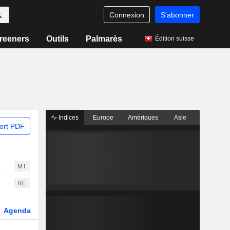
Connexion
S'abonner
reeners
Outils
Palmarès
Édition suisse
Indices
Europe
Amériques
Asie
ort PDF
MT
RE
Agenda
Secteur
Dérivés
Fonds et ETFs