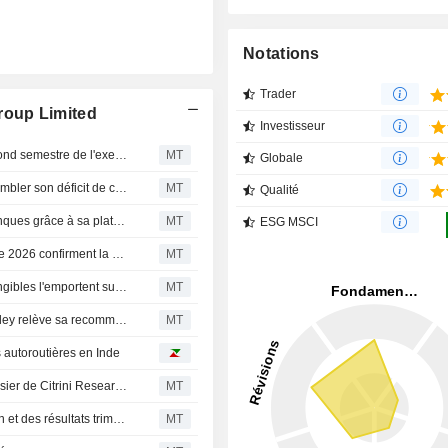
Notations
Trader
roup Limited
Investisseur
Macquarie Group publie de solides résultats pour le second semestre de l'exercice 2026 portés par les gains d'investissement et la gestion des risques, selon Jarden
MT
Globale
Macquarie pourrait se tourner vers le crédit privé pour combler son déficit de croissance, selon Jefferies
MT
Qualité
Macquarie Group continue de surpasser les grandes banques grâce à sa plateforme numérique de pointe, selon Jarden
MT
ESG MSCI
Les résultats 'solides' de Macquarie Group pour l'exercice 2026 confirment la dynamique de croissance des bénéfices, selon Jefferies
MT
Macquarie Group réoriente son portefeuille : les actifs tangibles l'emportent sur la financiarisation, selon Jarden
MT
Macquarie dans un scénario "Boucle d'or" : Morgan Stanley relève sa recommandation
MT
s autoroutières en Inde
Le groupe Macquarie chute de 4% après un rapport baissier de Citrini Research sur les conséquences de l'IA
MT
Le titre TAL Education progresse après une revalorisation et des résultats trimestriels supérieurs aux attentes
MT