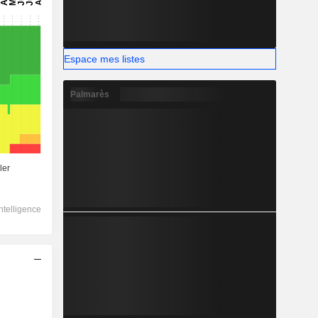
Espace mes listes
Palmarès