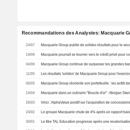
Recommandations des Analystes: Macquarie G
24/07
19/06
04/06
11/05
08/05
14/04
26/03
Vinci : AlphaValue positif sur l'acquisition de concession
24/02
30/01