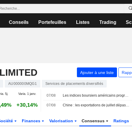
Conseils
Portefeuilles
Listes
Trading
Sc
LIMITED
Ajouter à une liste
Rapp
AU000000MQG1
Services de placements diversifiés
ia. 5j.
Varia. 1 janv.
07/08
Les indices boursiers américains progressent, les paris sur une pause de la Fed s'accentuent après la baisse inattendue des créations d'emplois non agricoles
,49%
+30,14%
07/08
Chine : les exportations de juillet dépassent les attentes grâce à la vigueur de la demande technologique
Société
Finances
Valorisation
Consensus
Ratings