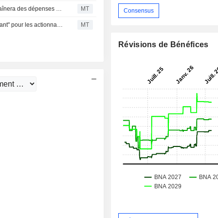
Le redressement de la mine de Paladin en Namibie entraînera des dépenses d'exploitation supplémentaires, selon Macquarie
MT
Consensus
L'accord de James Hardie pour l'achat d'Azek est "décevant" pour les actionnaires, selon Macquarie
MT
Révisions de Bénéfices