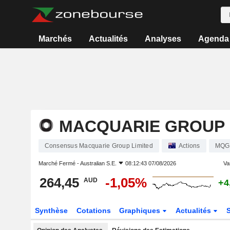
Marchés
Actualités
Analyses
Agenda
MACQUARIE GROUP 
Consensus Macquarie Group Limited
Actions
MQG
Marché Fermé -
Australian S.E.
08:12:43 07/08/2026
Var
264,45
-1,05%
AUD
+4
Synthèse
Cotations
Graphiques
Actualités