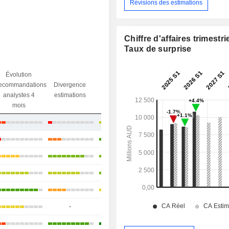
Révisions des estimations
Chiffre d'affaires trimestrie
Taux de surprise
Évolution
Divergence
ecommandations
Divergence
Ecart obj.
objectif
analystes 4
estimations
/ dr
analystes
mois
-3,25%
+5,41%
+19,28%
+24,07%
+4,37%
-
-
+13,77%
+28,07%