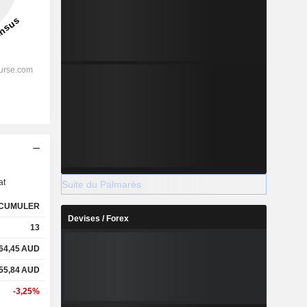
s
at
Suite du Palmarès
CUMULER
Devises / Forex
13
64,45
AUD
55,84
AUD
-3,25%