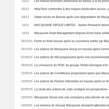
15/12
Les indices boursiers américains en baisse à la mi-jour
05/12
WiseTech confrontée à des risques d'exécution accrus, 
04/12
Gitlab recule en Bourse après une dégradation de Macq
10/11
10/11
28/10/25
Fermi en forte hausse après la couverture initiée par Ma
24/10/25
01/08/25
28/05/25
15/05/25
13/05/25
02/05/25
23/04/25
14/04/25