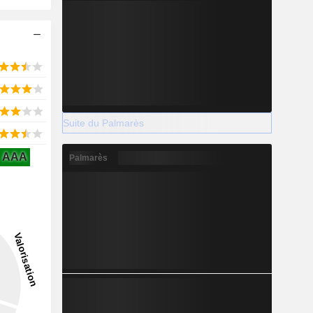
Suite du Palmarès
AAA
Palmarès