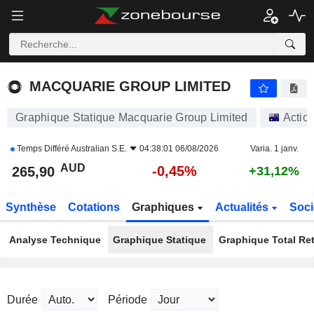
MACQUARIE GROUP LIMITED
265,90
$
-0,45%
MACQUARIE GROUP LIMITED
Graphique Statique Macquarie Group Limited
Actio
Temps Différé
Australian S.E.
04:38:01 06/08/2026
Varia. 1 janv.
AUD
-0,45%
265,90
+31,12%
Synthèse
Cotations
Graphiques
Actualités
Soci
Analyse Technique
Graphique Statique
Graphique Total Re
Durée
Période