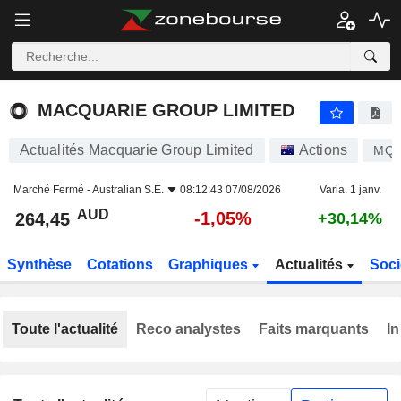
MACQUARIE GROUP LIMITED
264,45
$
-1,05%
MACQUARIE GROUP LIMITED
Actualités Macquarie Group Limited
Actions
MQ
Marché Fermé -
Australian S.E.
08:12:43 07/08/2026
Varia. 1 janv.
AUD
-1,05%
264,45
+30,14%
Synthèse
Cotations
Graphiques
Actualités
Soci
Toute l'actualité
Reco analystes
Faits marquants
In