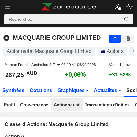
MACQUARIE GROUP LIMITED
267,25
$
+0,06%
MACQUARIE GROUP LIMITED
Actionnariat Macquarie Group Limited
Actions
M
Marché Fermé -
Australian S.E.
08:19:41 06/08/2026
Varia. 1 janv.
AUD
+0,06%
267,25
+31,52%
Synthèse
Cotations
Graphiques
Actualités
Soci
Profil
Gouvernance
Actionnariat
Transactions d'initiés
Classe d'Actions: Macquarie Group Limited
Flottant
Action A