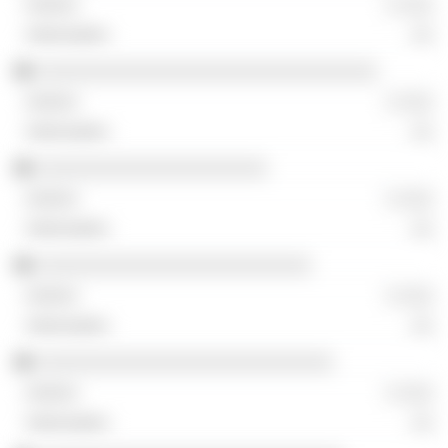
░ ░░░
░░
░░░░░░░░░░░░░░░░░░░░░░░░░░░░░░░
░ ░░░
░░
░░░░░░░░░░░░░░░░░░░░░
░ ░░░
░░
░░░░░░░░░░░░░░░░░░░░░░░░░
░ ░░░
░░
░░░░░░░░░░░░░░░░░░░░░░░░░░░
░ ░░░
░░