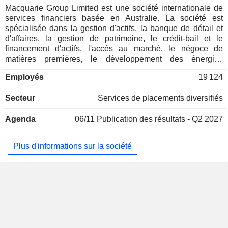
Italie
0,01%
Macquarie Group Limited est une société internationale de
services financiers basée en Australie. La société est
Pays-Bas
0,01%
spécialisée dans la gestion d'actifs, la banque de détail et
d'affaires, la gestion de patrimoine, le crédit-bail et le
financement d'actifs, l'accès au marché, le négoce de
matières premières, le développement des énergies
renouvelables, le conseil spécialisé, l'accès au capital et
Employés
19 124
l'investissement principal. Ses segments comprennent
Macquarie Asset Management (MAM), Banking and
Secteur
Services de placements diversifiés
Financial Services (BFS), Commodities and Global Markets
(CGM) et Macquarie Capital. Le segment MAM fournit des
Agenda
06/11
Publication des résultats - Q2 2027
solutions d'investissement aux clients à travers une gamme
de capacités dans les marchés privés et les investissements
publics. Le segment BFS fournit une gamme de produits et
Plus d'informations sur la société
de services de banque personnelle, de gestion de
patrimoine et de banque d'affaires aux particuliers, aux
conseillers, aux courtiers et aux entreprises clientes. Le
segment CGM est une entreprise mondiale qui offre des
solutions en matière de capital et de financement, de gestion
des risques, d'accès au marché, d'exécution physique et de
logistique. Le segment Macquarie Capital offre des services
de conseil et de levée de fonds.