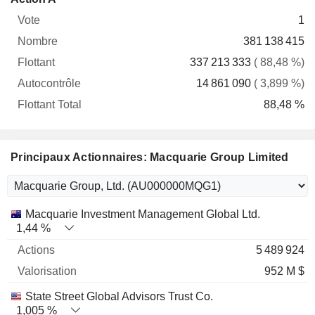
Vote
Nombre
Flottant
Autocontrôle
Total
1
381 138 415
337 213 333
( 88,48 %)
14 861 090
( 3,899 %)
88,48 %
Principaux Actionnaires: Macquarie Group Limited
Nom
Actions
%
Valorisation
Macquarie Investment Management Global Ltd.
1,44 %
5 489 924
952 M $
State Street Global Advisors Trust Co.
1,005 %