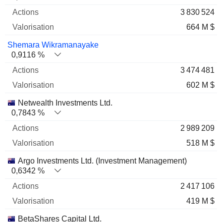
3 830 524
664 M $
Shemara Wikramanayake
0,9116 %
3 474 481
602 M $
Netwealth Investments Ltd.
0,7843 %
2 989 209
518 M $
Argo Investments Ltd. (Investment Management)
0,6342 %
2 417 106
419 M $
BetaShares Capital Ltd.