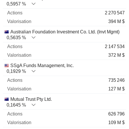
0,5957 %
2 270 547
394 M $
Australian Foundation Investment Co. Ltd. (Invt Mgmt)
0,5635 %
2 147 534
372 M $
SSgA Funds Management, Inc.
0,1929 %
735 246
127 M $
Mutual Trust Pty Ltd.
0,1645 %
626 796
109 M $