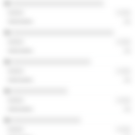
░░░░░░░░░░░░░░░░░░░░░░░░░░░░
░ ░░░
░░
░░░░░░░░░░░░░░░░░░░░░░░░░░░░░░░
░ ░░░
░░
░░░░░░░░░░░░░░░░░░░░░░░░
░ ░░░
░░
░░░░░░░░░░░░░░░░░
░ ░░░
░░
░░░░░░░░░░░░░░░░░░░░░
░ ░░░