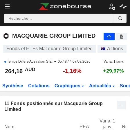
MACQUARIE GROUP LIMITED
264,16
$
-1,16%
MACQUARIE GROUP LIMITED
Fonds et ETFs Macquarie Group Limited
Actions
Temps Différé
Australian S.E.
05:48:44 07/08/2026
Varia. 1 janv.
AUD
-1,16%
264,16
+29,97%
Synthèse
Cotations
Graphiques
Actualités
Soci
11
Fonds positionnés sur Macquarie Group
Limited
Varia. 1
Nom
PEA
janv.
Not