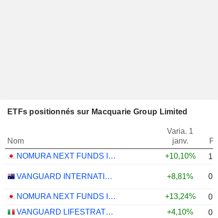
ETFs positionnés sur Macquarie Group Limited
Varia. 1
Nom
janv.
Po
NOMURA NEXT FUNDS INTERNATIONAL EQUITY MSCI-KOKUSAI (YEN-HEDGED) ETF - JPY
+10,10%
1,
0,
VANGUARD INTERNATIONAL EQUITY INDEX FUNDS - VANGUARD FTSE ALL-WORLD EX-US ETF
+8,81%
NOMURA NEXT FUNDS INTERNATIONAL EQUITY MSCI-KOKUSAI (UNHEDGED) ETF - JPY
+13,24%
0,
VANGUARD LIFESTRATEGY 40% EQUITY UCITS ETF - DISTRIBUTING - EUR
+4,10%
0,