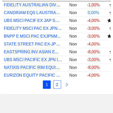
FIDELITY AUSTRALIAN DIVERS EQ A-AUD
Non
-1,00%
CANDRIAM EQS L AUSTRALIA C AUD CAP
Non
0,00%
UBS MSCI PACIF EX JAP SEL IF CHF I-B ACC
Non
-4,00%
FIDELITY MSCI PAC EX JPN IDX USD P ACC
Non
-3,00%
BNPP E MSCI PAC EXJPNMINTE TRK X CAP
Non
-3,00%
STATE STREET PAC EX-JPN SCRNIDXEQPUSD
Non
-4,00%
EASTSPRING INV ASIAN EQ INC AZDMC1 (HDG)
Non
-8,00%
UBS MSCI PACIFIC EX JPN IF EUR I-B ACC
Non
-3,00%
NATIXIS PACIFIC RIM EQUITY S/A EUR
Non
-8,00%
EURIZON EQUITY PACIFIC EX-JPN LTE Z ACC
Non
-4,00%
1
2