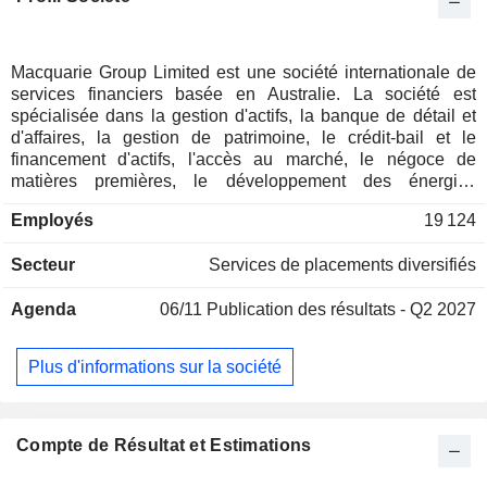
Macquarie Group Limited est une société internationale de
services financiers basée en Australie. La société est
spécialisée dans la gestion d'actifs, la banque de détail et
d'affaires, la gestion de patrimoine, le crédit-bail et le
financement d'actifs, l'accès au marché, le négoce de
matières premières, le développement des énergies
renouvelables, le conseil spécialisé, l'accès au capital et
Employés
19 124
l'investissement principal. Ses segments comprennent
Macquarie Asset Management (MAM), Banking and
Secteur
Services de placements diversifiés
Financial Services (BFS), Commodities and Global Markets
(CGM) et Macquarie Capital. Le segment MAM fournit des
Agenda
06/11
Publication des résultats - Q2 2027
solutions d'investissement aux clients à travers une gamme
de capacités dans les marchés privés et les investissements
publics. Le segment BFS fournit une gamme de produits et
Plus d'informations sur la société
de services de banque personnelle, de gestion de
patrimoine et de banque d'affaires aux particuliers, aux
conseillers, aux courtiers et aux entreprises clientes. Le
segment CGM est une entreprise mondiale qui offre des
Compte de Résultat et Estimations
solutions en matière de capital et de financement, de gestion
des risques, d'accès au marché, d'exécution physique et de