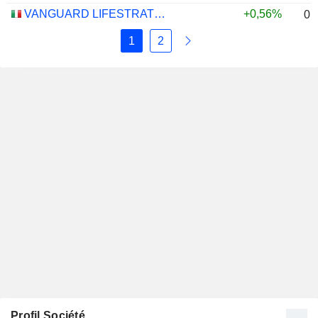
VANGUARD LIFESTRATEGY 20% EQUITY UCITS ETF - DISTRIBUTING - EUR
+0,56%
0,
1
2
Profil Société