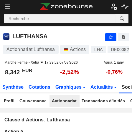
LUFTHANSA
8,342
€
-2,52%
LUFTHANSA
Actionnariat Lufthansa
Actions
LHA
DE000823
Marché Fermé -
Xetra
17:39:52 07/08/2026
Varia. 1 janv.
EUR
-2,52%
8,342
-0,76%
Synthèse
Cotations
Graphiques
Actualités
Soci
Profil
Gouvernance
Actionnariat
Transactions d'initiés
Classe d'Actions: Lufthansa
Flottant
Action A