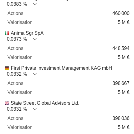
0,0383 %
460 000
5 M €
Anima Sgr SpA
0,0373 %
448 594
5 M €
First Private Investment Management KAG mbH
0,0332 %
398 667
5 M €
State Street Global Advisors Ltd.
0,0331 %
398 036
5 M €