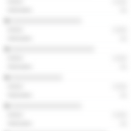
░ ░░░
░░
░░░░░░░░░░░░░░░░░░░░░░
░ ░░░
░░
░░░░░░░░░░░░░░░░░░░░░░░░░░
░ ░░░
░░
░░░░░░░░░░░░░░░░
░ ░░░
░░
░░░░░░░░░░░░░░░░░░░░░░
░ ░░░
░░