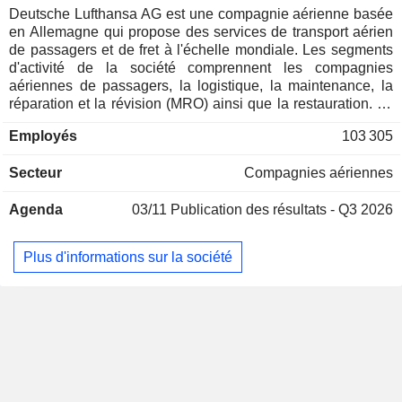
Deutsche Lufthansa AG est une compagnie aérienne basée
en Allemagne qui propose des services de transport aérien
de passagers et de fret à l'échelle mondiale. Les segments
d'activité de la société comprennent les compagnies
aériennes de passagers, la logistique, la maintenance, la
réparation et la révision (MRO) ainsi que la restauration. Le
segment des compagnies aériennes de passagers
Employés
103 305
comprend Lufthansa Airlines, SWISS, Austrian Airlines,
Brussels Airlines et Eurowings. Le segment Logistique
Secteur
Compagnies aériennes
comprend le groupe Jettainer, spécialiste de la gestion de
conteneurs de fret aérien, le groupe time:matters, spécialisé
Agenda
03/11
Publication des résultats - Q3 2026
dans les expéditions urgentes, la filiale Heyworld,
spécialisée dans les solutions sur mesure pour le secteur du
commerce électronique, CB Customs Broker, spécialiste des
Plus d'informations sur la société
douanes et du dédouanement, ainsi que la participation de
50 % du groupe Lufthansa dans la compagnie de fret
AeroLogic. Le segment MRO, représenté par le groupe
Lufthansa Technik, est un prestataire mondial de services de
maintenance, de réparation et de révision pour les avions
civils et commerciaux. Le segment Restauration comprend
la restauration traditionnelle et la vente à bord, ainsi que les
activités de commerce alimentaire.