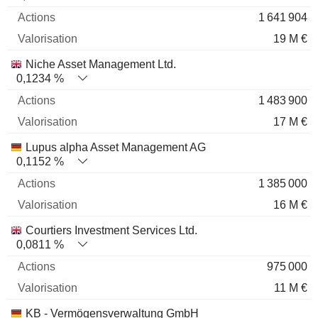
1 641 904
19 M €
Niche Asset Management Ltd.
0,1234 %
1 483 900
17 M €
Lupus alpha Asset Management AG
0,1152 %
1 385 000
16 M €
Courtiers Investment Services Ltd.
0,0811 %
975 000
11 M €
KB - Vermögensverwaltung GmbH