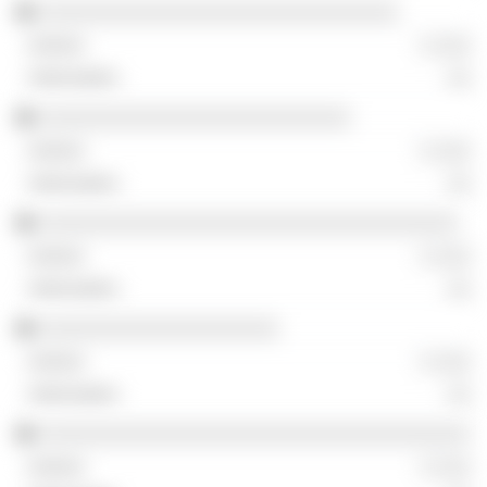
░░░░░░░░░░░░░░░░░░░░░░░░░░░░░░
░ ░░░
░░
░░░░░░░░░░░░░░░░░░░░░░░░░░
░ ░░░
░░
░░░░░░░░░░░░░░░░░░░░░░░░░░░░░░░░░░░
░ ░░░
░░
░░░░░░░░░░░░░░░░░░░░
░ ░░░
░░
░░░░░░░░░░░░░░░░░░░░░░░░░░░░░░░░░░░░
░ ░░░