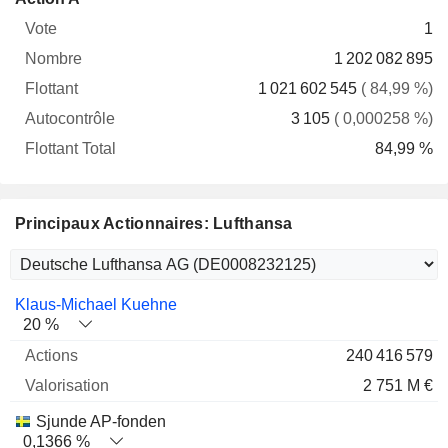
Vote
Nombre
Flottant
Autocontrôle
Total
1
1 202 082 895
1 021 602 545
( 84,99 %)
3 105
( 0,000258 %)
84,99 %
Principaux Actionnaires: Lufthansa
Nom
Actions
%
Valorisation
Klaus-Michael Kuehne
20 %
240 416 579
2 751 M €
Sjunde AP-fonden
0,1366 %