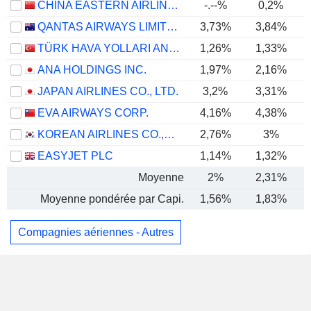
CHINA EASTERN AIRLINES CORPORATION LIMITED
-.--%
0,2%
-
QANTAS AIRWAYS LIMITED
3,73%
3,84%
TÜRK HAVA YOLLARI ANONIM ORTAKLIGI
1,26%
1,33%
ANA HOLDINGS INC.
1,97%
2,16%
JAPAN AIRLINES CO., LTD.
3,2%
3,31%
EVA AIRWAYS CORP.
4,16%
4,38%
KOREAN AIRLINES CO.,LTD.
2,76%
3%
EASYJET PLC
1,14%
1,32%
Moyenne
2%
2,31%
Moyenne pondérée par Capi.
1,56%
1,83%
Compagnies aériennes - Autres