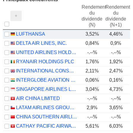
Rendement
Rendement
du
du
dividende
dividende
(N)
(N+1)
LUFTHANSA
3,52%
4,46%
DELTA AIR LINES, INC.
0,84%
0,9%
UNITED AIRLINES HOLDINGS, INC.
-.--%
-.--%
RYANAIR HOLDINGS PLC
1,76%
1,92%
INTERNATIONAL CONSOLIDATED AIRLINES GROUP, S.A.
2,11%
2,47%
INTERGLOBE AVIATION LIMITED
0,06%
0,16%
SINGAPORE AIRLINES LIMITED
3,04%
4,73%
AIR CHINA LIMITED
-.--%
-.--%
LATAM AIRLINES GROUP S.A.
2,9%
3,65%
CHINA SOUTHERN AIRLINES COMPANY LIMITED
-.--%
-.--%
CATHAY PACIFIC AIRWAYS LIMITED
5,61%
6,03%