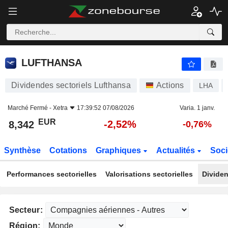
LUFTHANSA
8,342
€
-2,52%
LUFTHANSA
Dividendes sectoriels Lufthansa
Actions
LHA
Marché Fermé -
Xetra
17:39:52 07/08/2026
Varia. 1 janv.
EUR
-2,52%
8,342
-0,76%
Synthèse
Cotations
Graphiques
Actualités
Soci
Performances sectorielles
Valorisations sectorielles
Dividen
Secteur:
Région: