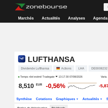
Marchés
Actualités
Analyses
Agenda
LUFTHANSA
Dividende Lufthansa
Actions
LHA
DE0008232
Temps réel estimé
Tradegate
13:17:30 07/08/2026
Varia. 
8,510
-0,56%
EUR
-5,8
Synthèse
Cotations
Graphiques
Actualités