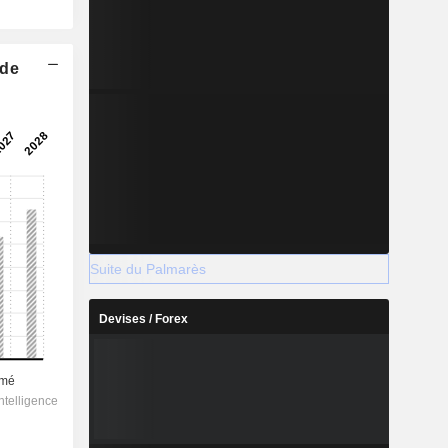
 de
Suite du Palmarès
Devises / Forex