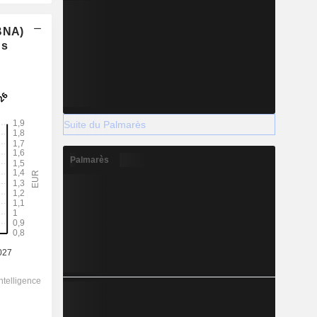
(BNA)
ns
Suite du Palmarès
Palmarès