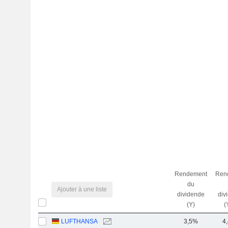
Rendement
Ren
du
Ajouter à une liste
dividende
div
(Y)
(
LUFTHANSA
3,5%
4