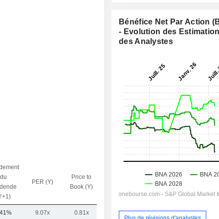
Bénéfice Net Par Action 
- Evolution des Estimatio
des Analystes
dement
du
Price to
PER (Y)
VE / CA (Y)
idende
Book (Y)
Y+1)
,41%
9.07x
0.81x
0.39x
Plus de révisions d'analystes