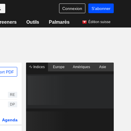
Connexion
S'abonner
reeners
Outils
Palmarès
Édition suisse
Indices
Europe
Amériques
Asie
ort PDF
RE
DP
Agenda
Secteur
Dérivés
Fonds et ETFs