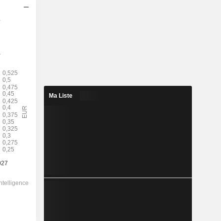
s
2028
0,4622
5,4%
1,628
28,4%
Ma Liste
8,558
-
-