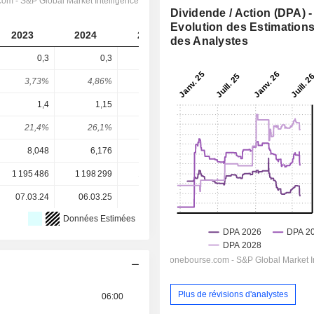
Dividende / Action (DPA) -
Evolution des Estimation
2023
2024
2025
2026
2027
des Analystes
0,3
0,3
0,33
0,2938
0,3719
3,73%
4,86%
3,93%
3,43%
4,35%
1,4
1,15
1,12
0,9351
1,329
21,4%
26,1%
29,5%
31,4%
28%
8,048
6,176
8,406
8,558
8,558
1 195 486
1 198 299
1 198 293
1 202 080
-
07.03.24
06.03.25
06.03.26
-
-
Données Estimées
Plus de révisions d'analystes
06:00