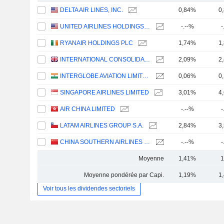
DELTA AIR LINES, INC.
0,84%
0
UNITED AIRLINES HOLDINGS, INC.
-.--%
-
RYANAIR HOLDINGS PLC
1,74%
1
INTERNATIONAL CONSOLIDATED AIRLINES GROUP, S.A.
2,09%
2
INTERGLOBE AVIATION LIMITED
0,06%
0
SINGAPORE AIRLINES LIMITED
3,01%
4
AIR CHINA LIMITED
-.--%
-
LATAM AIRLINES GROUP S.A.
2,84%
3
CHINA SOUTHERN AIRLINES COMPANY LIMITED
-.--%
-
Moyenne
1,41%
1
Moyenne pondérée par Capi.
1,19%
1
Voir tous les dividendes sectoriels