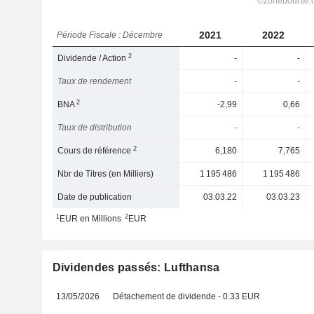
2021
2022
Période Fiscale : Décembre
2
Dividende / Action
-
-
Taux de rendement
-
-
2
BNA
-2,99
0,66
Taux de distribution
-
-
2
Cours de référence
6,180
7,765
Nbr de Titres (en Milliers)
1 195 486
1 195 486
Date de publication
03.03.22
03.03.23
1
2
EUR en Millions
EUR
Dividendes passés: Lufthansa
13/05/2026
Détachement de dividende - 0.33 EUR