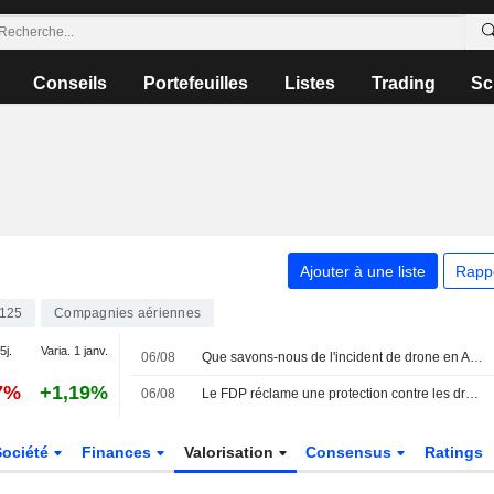
Conseils
Portefeuilles
Listes
Trading
Sc
Ajouter à une liste
Rapp
125
Compagnies aériennes
5j.
Varia. 1 janv.
06/08
Que savons-nous de l'incident de drone en Allemagne et de l'aéroport visé ?
7%
+1,19%
06/08
Le FDP réclame une protection contre les drones pour tous les aéroports
Société
Finances
Valorisation
Consensus
Ratings