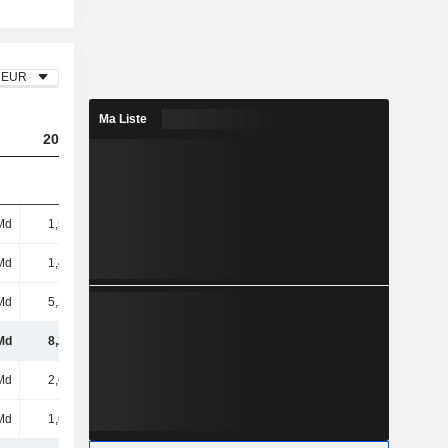
EUR
Ma Liste
2023
2024
2025
Md
1,59 Md
1,79 Md
1,16 Md
Md
1,41 Md
1,88 Md
2,59 Md
Md
5,26 Md
4,82 Md
4,4 Md
Md
8,26 Md
8,49 Md
8,15 Md
Md
2,62 Md
2,83 Md
2,86 Md
Md
1,69 Md
1,96 Md
2 Md