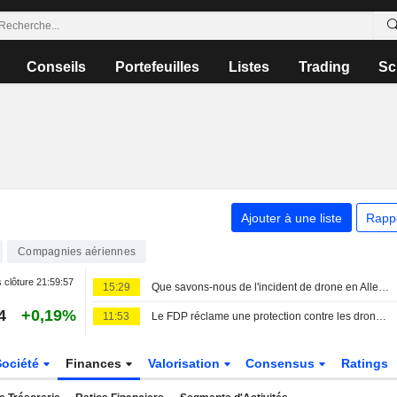
Conseils
Portefeuilles
Listes
Trading
Sc
Ajouter à une liste
Rapp
Compagnies aériennes
 clôture
21:59:57
15:29
Que savons-nous de l'incident de drone en Allemagne et de l'aéroport visé ?
4
+0,19%
11:53
Le FDP réclame une protection contre les drones pour tous les aéroports
Société
Finances
Valorisation
Consensus
Ratings