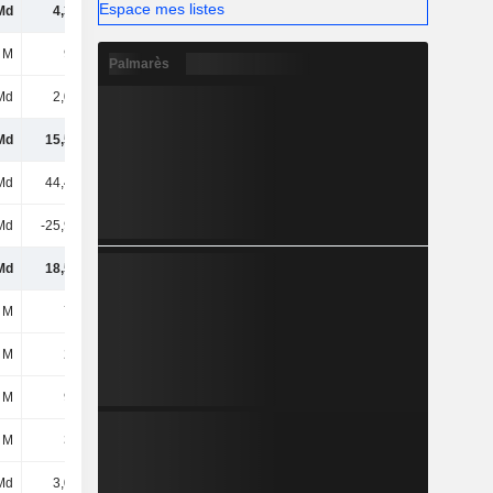
Espace mes listes
Md
4,31 Md
4,8 Md
4,85 Md
 M
961 M
1,61 Md
1,64 Md
Palmarès
Md
2,01 Md
1,43 Md
1,51 Md
Md
15,55 Md
16,32 Md
16,16 Md
Md
44,47 Md
46,23 Md
46,87 Md
Md
-25,92 Md
-27,2 Md
-27,16 Md
Md
18,55 Md
19,02 Md
19,71 Md
 M
718 M
884 M
1,35 Md
 M
298 M
298 M
298 M
 M
962 M
906 M
904 M
 M
323 M
352 M
507 M
Md
3,06 Md
2,68 Md
2,26 Md