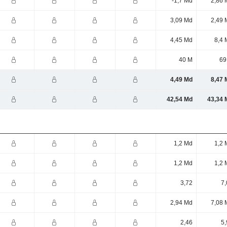
-1,7 Md
2,86 
3,09 Md
2,49 
4,45 Md
8,4 
40 M
69
4,49 Md
8,47 
42,54 Md
43,34 
1,2 Md
1,2 
1,2 Md
1,2 
3,72
7,
2,94 Md
7,08 
2,46
5,