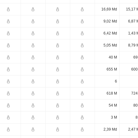
16,69 Md
15,17 
9,02 Md
6,87 
6,42 Md
1,43 
5,05 Md
8,79 
40 M
69
655 M
600
6
618 M
724
54 M
80
3 M
8
2,39 Md
2,47 