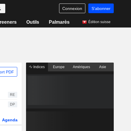
Connexion
S'abonner
reeners
Outils
Palmarès
Édition suisse
Indices
Europe
Amériques
Asie
ort PDF
RE
DP
Agenda
Secteur
Dérivés
Fonds et ETFs