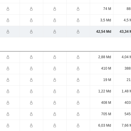
74 M
88
3,5 Md
4,5 
42,54 Md
43,34 
2,88 Md
4,04 
410 M
388
19 M
21
1,22 Md
1,48 
408 M
403
705 M
545
6,03 Md
7,66 