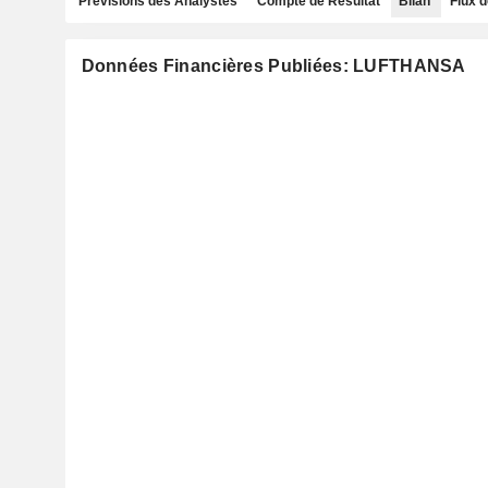
Prévisions des Analystes
Compte de Résultat
Bilan
Flux d
Données Financières Publiées: LUFTHANSA