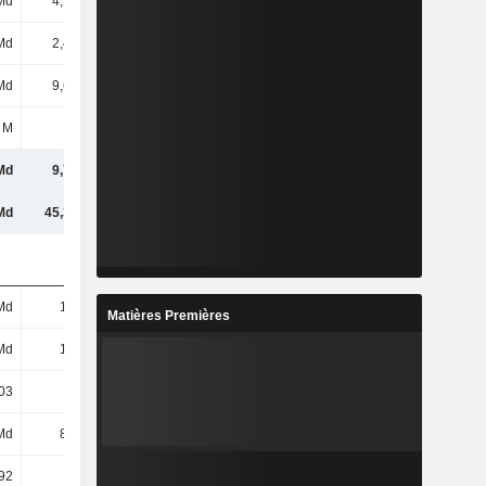
Md
4,19 Md
5,48 Md
6,55 Md
Md
2,41 Md
3 Md
2,03 Md
Md
9,66 Md
11,54 Md
11,65 Md
 M
50 M
52 M
62 M
Md
9,71 Md
11,59 Md
11,71 Md
Md
45,32 Md
47,05 Md
48,39 Md
Md
1,2 Md
1,2 Md
1,2 Md
Matières Premières
Md
1,2 Md
1,2 Md
1,2 Md
03
8,07
9,63
9,71
Md
8,4 Md
10,34 Md
10,45 Md
92
7,02
8,63
8,71