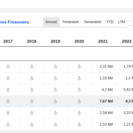
ios Financiers
Annuel
Trimestriel
Semestriel
YTD
LTM
2017
2018
2019
2020
2021
2022
2,31 Md
1,79 
1,16 Md
1,1 
4,2 Md
5,42 
7,67 Md
8,3 
2,58 Md
3,33 
1,52 Md
1,21 