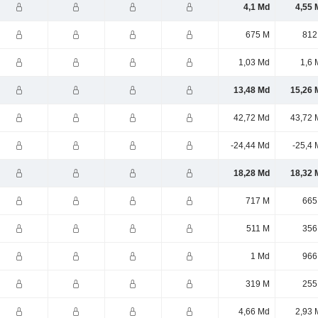
4,1 Md
4,55 
675 M
812
1,03 Md
1,6 
13,48 Md
15,26 
42,72 Md
43,72 
-24,44 Md
-25,4 
18,28 Md
18,32 
717 M
665
511 M
356
1 Md
966
319 M
255
4,66 Md
2,93 