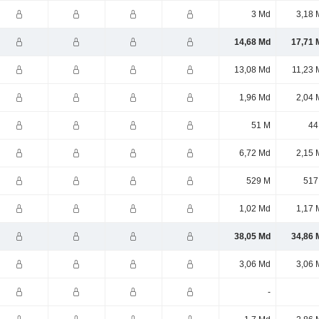
3 Md
3,18 
14,68 Md
17,71 
13,08 Md
11,23 
1,96 Md
2,04 
51 M
44
6,72 Md
2,15 
529 M
517
1,02 Md
1,17 
38,05 Md
34,86 
3,06 Md
3,06 
-