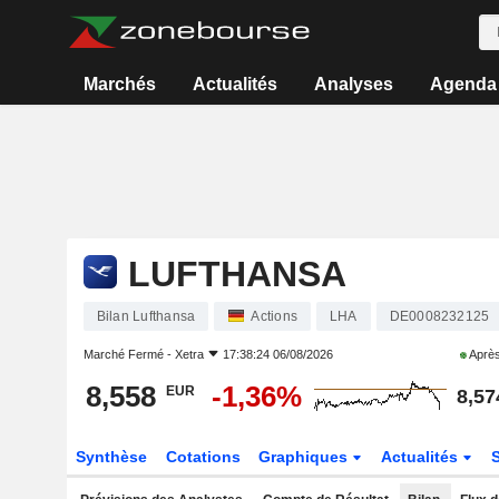
Marchés
Actualités
Analyses
Agenda
LUFTHANSA
Bilan Lufthansa
Actions
LHA
DE0008232125
Marché Fermé -
Xetra
17:38:24 06/08/2026
Après
8,558
-1,36%
EUR
8,57
Synthèse
Cotations
Graphiques
Actualités