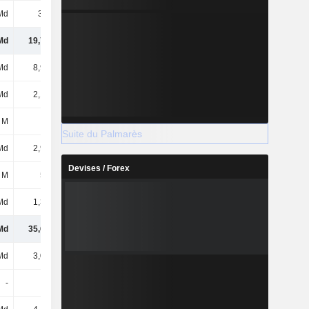
Md
3,5 Md
2,42 Md
2,63 Md
Md
19,75 Md
19,58 Md
19,94 Md
Md
8,91 Md
9,04 Md
9,3 Md
Md
2,15 Md
2,38 Md
2,81 Md
 M
54 M
29 M
37 M
Suite du Palmarès
Md
2,94 Md
2,71 Md
2,39 Md
Devises / Forex
 M
505 M
559 M
594 M
Md
1,31 Md
1,16 Md
1,62 Md
Md
35,61 Md
35,46 Md
36,68 Md
Md
3,06 Md
3,07 Md
3,07 Md
-
-
-
-