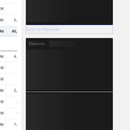
 M
79 M
-
-
Md
5,78 Md
6,59 Md
7,21 Md
Suite du Palmarès
Md
45,32 Md
47,05 Md
48,39 Md
Palmarès
Md
4,12 Md
4,47 Md
4,38 Md
 M
748 M
1,08 Md
1,33 Md
 M
4 M
9 M
27 M
Md
2,47 Md
2,3 Md
1,77 Md
 M
419 M
511 M
653 M
 M
675 M
594 M
536 M
Md
7,81 Md
8,2 Md
8,62 Md