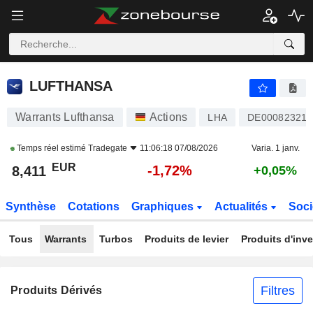
LUFTHANSA
8,411
€
-1,72%
LUFTHANSA
Warrants Lufthansa
Actions
LHA
DE000823212
Temps réel estimé
Tradegate
11:06:18 07/08/2026
Varia. 1 janv.
EUR
-1,72%
8,411
+0,05%
Synthèse
Cotations
Graphiques
Actualités
Soci
Tous
Warrants
Turbos
Produits de levier
Produits d'inv
Filtres
Produits Dérivés