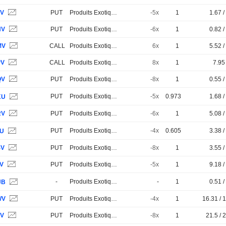
JV
PUT
Produits Exotiques
-5x
1
1.67 /
HV
PUT
Produits Exotiques
-6x
1
0.82 /
MV
CALL
Produits Exotiques
6x
1
5.52 /
PV
CALL
Produits Exotiques
8x
1
7.95 
QV
PUT
Produits Exotiques
-8x
1
0.55 /
PUT
Produits Exotiques
-5x
0.973
1.68 /
KU
RV
PUT
Produits Exotiques
-6x
1
5.08 /
PUT
Produits Exotiques
-4x
0.605
3.38 /
7U
SV
PUT
Produits Exotiques
-8x
1
3.55 /
TV
PUT
Produits Exotiques
-5x
1
9.18 /
-
Produits Exotiques
-
1
0.51 /
JB
WV
PUT
Produits Exotiques
-4x
1
16.31 / 
VV
PUT
Produits Exotiques
-8x
1
21.5 / 