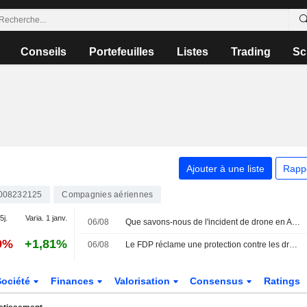
Conseils
Portefeuilles
Listes
Trading
Sc
Ajouter à une liste
Rapp
008232125
Compagnies aériennes
5j.
Varia. 1 janv.
06/08
Que savons-nous de l'incident de drone en Allemagne et de l'aéroport visé ?
9%
+1,81%
06/08
Le FDP réclame une protection contre les drones pour tous les aéroports
Société
Finances
Valorisation
Consensus
Ratings