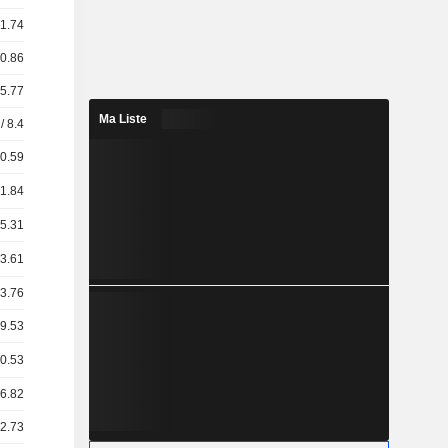
 1.74
 0.86
 5.77
Ma Liste
/ 8.4
 0.59
 1.84
 5.31
 3.61
 3.76
 9.53
 0.53
16.82
22.73