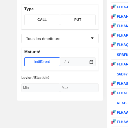
FLHA
Type
FLHA
CALL
PUT
FLHA
FLHA
Tous les émetteurs
FLHA
Maturité
SPBF
Indifférent
FLHA
S6BF
Levier / Elasticité
FLHA
FLHA
RLAH
FLHA
FLHA