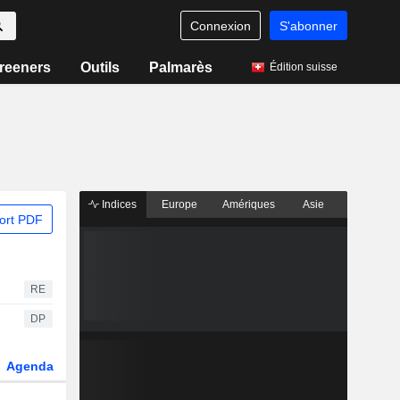
Connexion
S'abonner
reeners
Outils
Palmarès
Édition suisse
Indices
Europe
Amériques
Asie
ort PDF
RE
DP
Agenda
Secteur
Dérivés
Fonds et ETFs