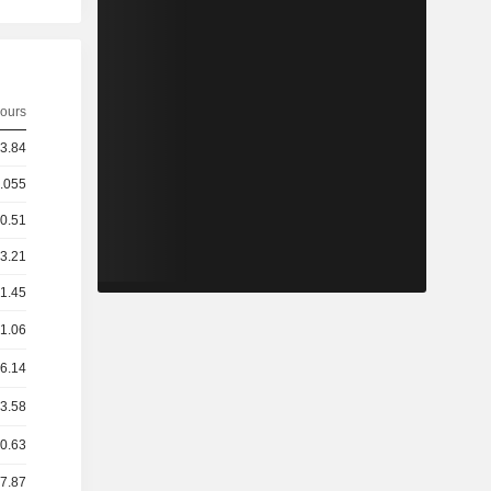
ours
 3.84
0.055
 0.51
 3.21
 1.45
 1.06
 6.14
 3.58
 0.63
 7.87