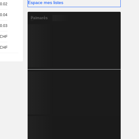
Espace mes listes
 0.02
 0.04
Palmarès
 0.03
CHF
CHF