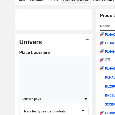
Tous
Warrants
Turbos
Produits de levier
Produits d'inv
Produit
Mnemo
FLHA
Univers
FLHA
FLHA
Place boursière
FLHA
RLHA
BLZS
BN6S
Tous les pays
S2XB
Tous les types de produits
FLHAI