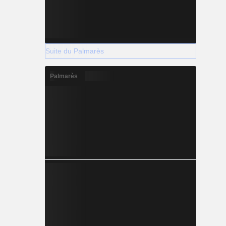
Suite du Palmarès
Palmarès