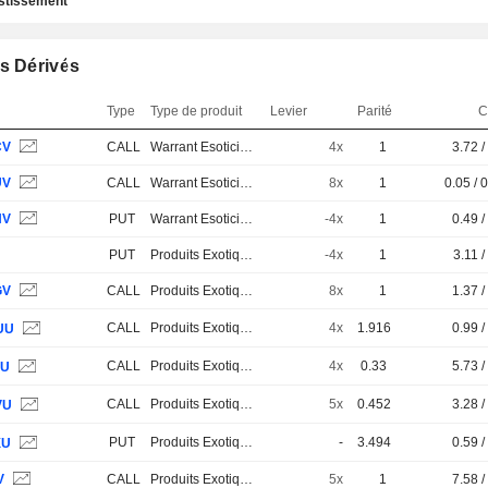
estissement
s Dérivés
Type
Type de produit
Levier
Parité
C
CV
CALL
Warrant Esotici e Strutturati
4x
1
3.72 /
UV
CALL
Warrant Esotici e Strutturati
8x
1
0.05 / 
NV
PUT
Warrant Esotici e Strutturati
-4x
1
0.49 /
PUT
Produits Exotiques
-4x
1
3.11 /
GV
CALL
Produits Exotiques
8x
1
1.37 /
CALL
Produits Exotiques
4x
1.916
0.99 /
UU
CALL
Produits Exotiques
4x
0.33
5.73 /
PU
CALL
Produits Exotiques
5x
0.452
3.28 /
VU
PUT
Produits Exotiques
-
3.494
0.59 /
XU
V
CALL
Produits Exotiques
5x
1
7.58 /