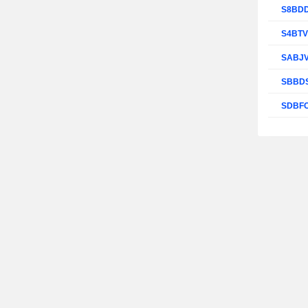
S8BD
S4BT
SABJ
SBBD
SDBF