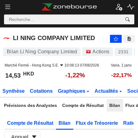
LI NING COMPANY LIMITED
14,53
$
-1,22%
LI NING COMPANY LIMITED
Bilan Li Ning Company Limited
Actions
2331
Marché Fermé -
Hong Kong S.E.
10:08:13 07/08/2026
Varia. 1 janv.
HKD
-1,22%
14,53
-22,17%
Synthèse
Cotations
Graphiques
Actualités
Soci
Prévisions des Analystes
Compte de Résultat
Bilan
Flux d
Compte de Résultat
Bilan
Flux de Trésorerie
Ratios
Annuel