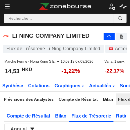
LI NING COMPANY LIMITED
14,53
$
-1,22%
LI NING COMPANY LIMITED
Flux de Trésorerie Li Ning Company Limited
Action
Marché Fermé -
Hong Kong S.E.
10:08:13 07/08/2026
Varia. 1 janv.
HKD
-1,22%
14,53
-22,17%
Synthèse
Cotations
Graphiques
Actualités
Soci
Prévisions des Analystes
Compte de Résultat
Bilan
Flux d
Compte de Résultat
Bilan
Flux de Trésorerie
Ratios
Annuel