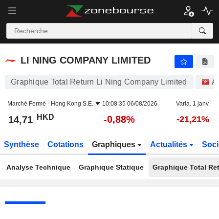
LI NING COMPANY LIMITED
14,71
$
-0,88%
LI NING COMPANY LIMITED
Graphique Total Return Li Ning Company Limited
A
Marché Fermé -
Hong Kong S.E.
10:08:35 06/08/2026
Varia. 1 janv.
HKD
-0,88%
14,71
-21,21%
Synthèse
Cotations
Graphiques
Actualités
Soci
Analyse Technique
Graphique Statique
Graphique Total Re