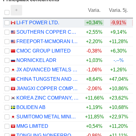
V
Varia.
Varia. 5j.
LI-FT POWER LTD.
+0,34%
-9,91%
SOUTHERN COPPER CORPORATION
+2,55%
+9,14%
+
FREEPORT-MCMORAN INC.
+2,20%
+11,28%
+
CMOC GROUP LIMITED
-0,38%
+6,30%
+
NORNICKEL ADR
+1,03%
-.--%
JX ADVANCED METALS CORPORATION
-1,06%
+1,26%
CHINA TUNGSTEN AND HIGHTECH MATERIALS CO.,LTD
+8,64%
+47,04%
JIANGXI COPPER COMPANY LIMITED
-2,06%
+10,86%
+
KOREA ZINC COMPANY, LTD.
+11,66%
+23,62%
+
BOLIDEN AB
+1,19%
+10,68%
SUMITOMO METAL MINING CO., LTD.
+11,85%
+22,97%
+
MMG LIMITED
+0,54%
+11,20%
+
TONGLING NONFERROUS METALS GROUP CO.,LTD.
-0,86%
+11,11%
+