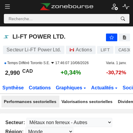
LI-FT POWER LTD.
2,990
$
+0,34%
LI-FT POWER LTD.
Secteur Li-FT Power Ltd.
Actions
LIFT
CA530
Temps Différé
Toronto S.E.
17:46:07 10/08/2026
Varia. 1 janv.
CAD
+0,34%
2,990
-30,72%
Synthèse
Cotations
Graphiques
Actualités
Soci
Performances sectorielles
Valorisations sectorielles
Dividen
Secteur:
Région: