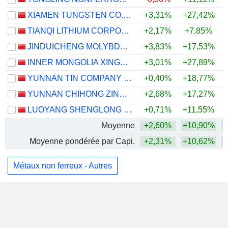
XIAMEN TUNGSTEN CO.,LTD.
+3,31%
+27,42%
TIANQI LITHIUM CORPORATION
+2,17%
+7,85%
JINDUICHENG MOLYBDENUM CO., LTD.
+3,83%
+17,53%
INNER MONGOLIA XINGYE SILVER & TIN MINING CO., LTD
+3,01%
+27,89%
+
YUNNAN TIN COMPANY LIMITED
+0,40%
+18,77%
YUNNAN CHIHONG ZINC & GERMANIUM CO., LTD.
+2,68%
+17,27%
LUOYANG SHENGLONG MINING GROUP CO., LTD.
+0,71%
+11,55%
Moyenne
+2,60%
+10,90%
+
Moyenne pondérée par Capi.
+2,31%
+10,62%
+
Métaux non ferreux - Autres