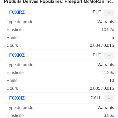
Produits Dérivés Populaires: Freeport-McMoRan Inc.
Type
PUT
FCXIRZ
de
Warrants
Mnemo
Type
produit
Elasticité
Parité
Cours
10.92x
5
0.004 / 0.015
PUT
FCXIOZ
Warrants
11.29x
10
0.005 / 0.015
CALL
FCXCIZ
Warrants
3.86x