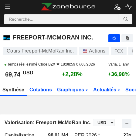
FREEPORT-MCMORAN INC.
69,74
$
+2,28%
FREEPORT-MCMORAN INC.
Cours Freeport-McMoRan Inc.
Actions
FCX
U
Temps réel estimé
Cboe BZX
18:08:59 07/08/2026
Varia. 1 janv.
USD
+2,28%
69,74
+36,98%
Synthèse
Cotations
Graphiques
Actualités
Soci
Valorisation: Freeport-McMoRan Inc.
Capitalisation
98,01 Md
PER 2026 *
23x