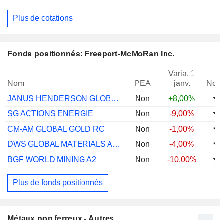
Plus de cotations
Fonds positionnés: Freeport-McMoRan Inc.
Varia. 1
Nom
PEA
janv.
Not
JANUS HENDERSON GLOBAL SELECT A2 USD
Non
+8,00%
SG ACTIONS ENERGIE
Non
-9,00%
CM-AM GLOBAL GOLD RC
Non
-1,00%
DWS GLOBAL MATERIALS AND ENERGY
Non
-4,00%
BGF WORLD MINING A2
Non
-10,00%
Plus de fonds positionnés
Métaux non ferreux - Autres