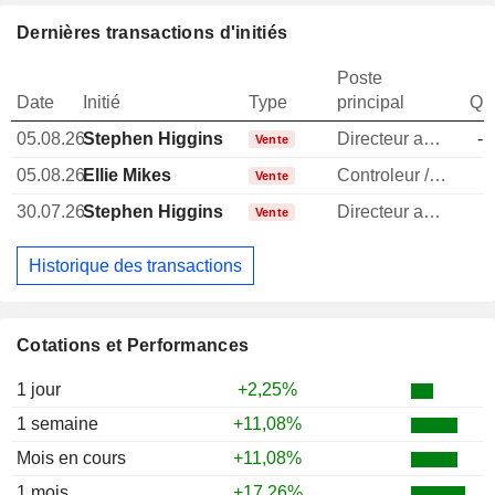
Dernières transactions d'initiés
Poste
Date
Initié
Type
principal
Qua
05.08.26
Stephen Higgins
Directeur administratif
-1
Vente
05.08.26
Ellie Mikes
Controleur / auditeur
Vente
30.07.26
Stephen Higgins
Directeur administratif
Vente
Historique des transactions
Cotations et Performances
1 jour
+2,25%
1 semaine
+11,08%
Mois en cours
+11,08%
1 mois
+17,26%