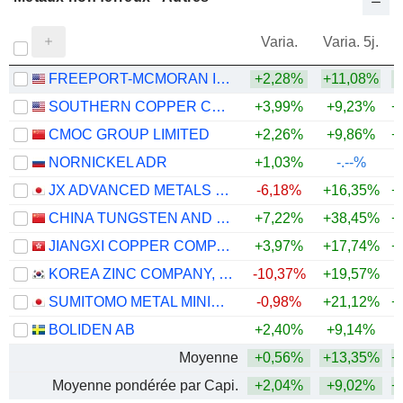
Varia.
Varia. 5j.
FREEPORT-MCMORAN INC.
+2,28%
+11,08%
+
SOUTHERN COPPER CORPORATION
+3,99%
+9,23%
+
CMOC GROUP LIMITED
+2,26%
+9,86%
+
NORNICKEL ADR
+1,03%
-.--%
JX ADVANCED METALS CORPORATION
-6,18%
+16,35%
+
CHINA TUNGSTEN AND HIGHTECH MATERIALS CO.,LTD
+7,22%
+38,45%
+
JIANGXI COPPER COMPANY LIMITED
+3,97%
+17,74%
+
KOREA ZINC COMPANY, LTD.
-10,37%
+19,57%
+
SUMITOMO METAL MINING CO., LTD.
-0,98%
+21,12%
+
BOLIDEN AB
+2,40%
+9,14%
+
Moyenne
+0,56%
+13,35%
+
Moyenne pondérée par Capi.
+2,04%
+9,02%
+