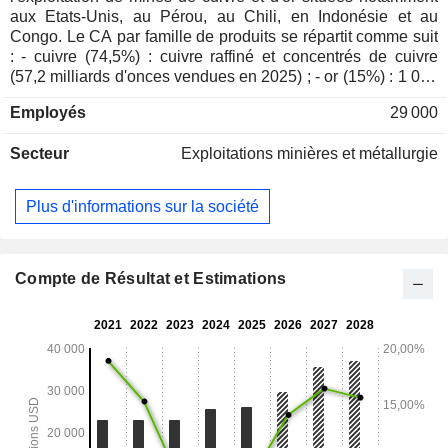
aux Etats-Unis, au Pérou, au Chili, en Indonésie et au
Congo. Le CA par famille de produits se répartit comme suit
: - cuivre (74,5%) : cuivre raffiné et concentrés de cuivre
(57,2 milliards d'onces vendues en 2025) ; - or (15%) : 1 066
000 onces vendues en 2025 ; - molybdène (7,6%) : 1,3
Employés
29 000
milliard d'onces vendues ; - autres (2,9%). La répartition
géographique du CA est la suivante : Etats-Unis (34,9%),
Secteur
Exploitations minières et métallurgie
Suisse (20,6%), Japon (11%), Indonésie (8,4%), Singapour
(4,8%), Royaume-Uni (4,4%), Espagne (2,8%), Chine
(2,5%), Chili (1,8%), Allemagne (1,3%), France (1,2%) et
Plus d'informations sur la société
autres (6,3%).
Compte de Résultat et Estimations