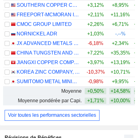
SOUTHERN COPPER CORPORATION
+3,12%
+8,95%
+
FREEPORT-MCMORAN INC.
+2,11%
+11,16%
+
CMOC GROUP LIMITED
+2,26%
+6,71%
+
NORNICKEL ADR
+1,03%
-.--%
JX ADVANCED METALS CORPORATION
-6,18%
+2,34%
+
CHINA TUNGSTEN AND HIGHTECH MATERIALS CO.,LTD
+7,22%
+35,35%
+
JIANGXI COPPER COMPANY LIMITED
+3,97%
+13,19%
+
KOREA ZINC COMPANY, LTD.
-10,37%
+10,71%
+
SUMITOMO METAL MINING CO., LTD.
-0,98%
+9,95%
+
Moyenne
+0,50%
+14,58%
+
Moyenne pondérée par Capi.
+1,71%
+10,00%
+
Voir toutes les performances sectorielles
Révisions de Bénéfices