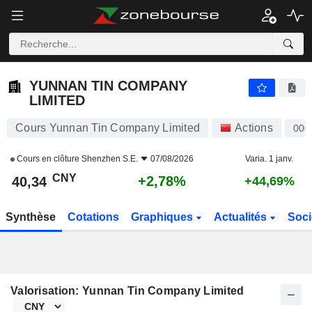
YUNNAN TIN COMPANY LIMITED
40,34
¥
+2,78%
YUNNAN TIN COMPANY
LIMITED
Cours Yunnan Tin Company Limited
Actions
000
Cours en clôture
Shenzhen S.E.
07/08/2026
Varia. 1 janv.
CNY
+2,78%
40,34
+44,69%
Synthèse
Cotations
Graphiques
Actualités
Soci
Valorisation: Yunnan Tin Company Limited