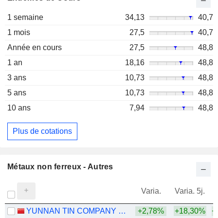
1 semaine
34,13
40,7
1 mois
27,5
40,7
Année en cours
27,5
48,8
1 an
18,16
48,8
3 ans
10,73
48,8
5 ans
10,73
48,8
10 ans
7,94
48,8
Plus de cotations
Métaux non ferreux - Autres
Varia.
Varia. 5j.
YUNNAN TIN COMPANY LIMITED
+2,78%
+18,30%
+