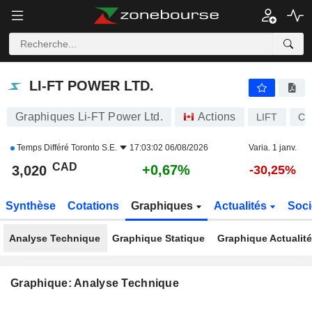
LI-FT POWER LTD.
3,020
$
+0,67%
LI-FT POWER LTD.
Graphiques Li-FT Power Ltd.
Actions
LIFT
CA
Temps Différé
Toronto S.E.
17:03:02 06/08/2026
Varia. 1 janv.
CAD
+0,67%
3,020
-30,25%
Synthèse
Cotations
Graphiques
Actualités
Soci
Analyse Technique
Graphique Statique
Graphique Actualit
Graphique: Analyse Technique