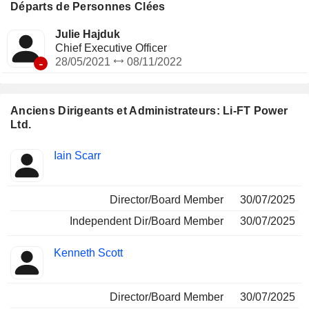
lithium enfouies, ainsi que le projet Cali dans les Territoires
Départs de Personnes Clées
du Nord-Ouest, au sein du groupe de pegmatites de Little
Nahanni. La Société détient environ 2 203 claims
Julie Hajduk
composant le projet Rupert au Québec. Sa propriété de
Chief Executive Officer
lithium DeStaffany couvre environ 1 843 hectares.
-
28/05/2021
08/11/2022
Anciens Dirigeants et Administrateurs: Li-FT Power
Ltd.
Fonctions
Iain Scarr
Insider
occupées
Director/Board Member
30/07/2025
Independent Dir/Board Member
30/07/2025
Kenneth Scott
Director/Board Member
30/07/2025