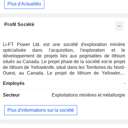
Plus d'Actualités
Profil Société
Li-FT Power Ltd. est une société d'exploration minière
spécialisée dans l'acquisition, l'exploration et le
développement de projets liés aux pegmatites de lithium
situés au Canada. Le projet phare de la société est le projet
de lithium de Yellowknife, situé dans les Territoires du Nord-
Ouest, au Canada. Le projet de lithium de Yellowknife
comprend des concessions minières qui couvrent la
Employés
-
majeure partie des pegmatites de lithium constituant la
province pegmatitique de Yellowknife. La société détient
Secteur
Exploitations minières et métallurgie
également une participation de 100 % dans les projets de
lithium DeStaffany, LDG et Mackay, situés dans les
Territoires du Nord-Ouest, au Canada. Elle détient
Plus d'informations sur la société
également trois propriétés d'exploration à un stade précoce
(Rupert, Pontax et Moyenne) au Québec, au Canada, qui
présentent un potentiel de découverte de pegmatites de