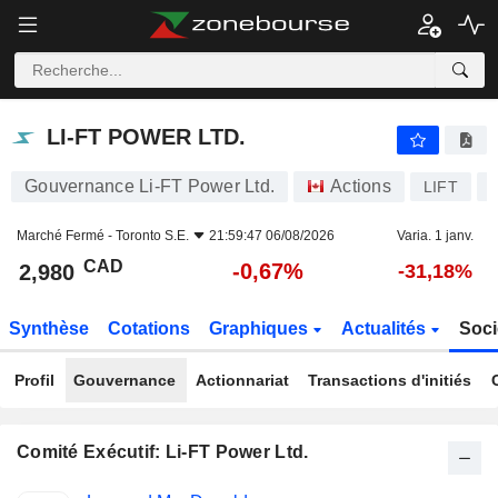
LI-FT POWER LTD.
2,980
$
-0,67%
LI-FT POWER LTD.
Gouvernance Li-FT Power Ltd.
Actions
LIFT
Marché Fermé -
Toronto S.E.
21:59:47 06/08/2026
Varia. 1 janv.
CAD
-0,67%
2,980
-31,18%
Synthèse
Cotations
Graphiques
Actualités
Soci
Profil
Gouvernance
Actionnariat
Transactions d'initiés
Comité Exécutif: Li-FT Power Ltd.
Fonctions