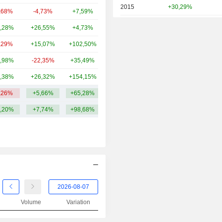
2015
+30,29%
,68%
-4,73%
+7,59%
34,2 Md
2014
+62,43%
,28%
+26,55%
+4,73%
34,55 Md
2013
+51,92%
,29%
+15,07%
+102,50%
27,23 Md
2012
+7,43%
,98%
-22,35%
+35,49%
23,55 Md
2011
+8,32%
,38%
+26,32%
+154,15%
23,56 Md
2010
+8,91%
,26%
+5,66%
+65,28%
120,24 Md
2009
-22,26%
,20%
+7,74%
+98,68%
2008
-1,12%
2007
+15,78%
2006
+22,19%
2005
+7,64%
2004
-5,24%
Volume
Variation
2003
+19,81%
2002
-25,97%