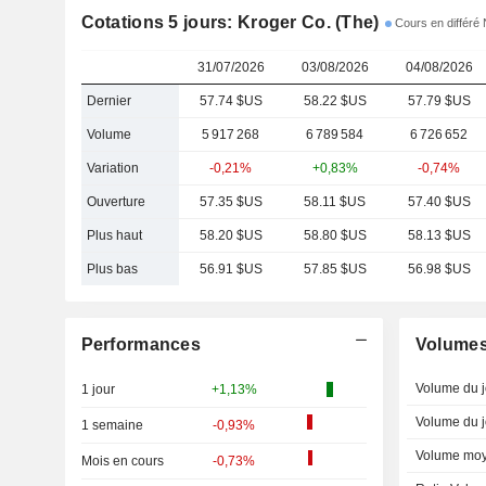
Cotations 5 jours: Kroger Co. (The)
Cours en différé
31/07/2026
03/08/2026
04/08/2026
Dernier
57.74 $US
58.22 $US
57.79 $US
Volume
5 917 268
6 789 584
6 726 652
Variation
-0,21%
+0,83%
-0,74%
Ouverture
57.35 $US
58.11 $US
57.40 $US
Plus haut
58.20 $US
58.80 $US
58.13 $US
Plus bas
56.91 $US
57.85 $US
56.98 $US
Performances
Volume
Volume du j
1 jour
+1,13%
Volume du j
1 semaine
-0,93%
Volume moy
Mois en cours
-0,73%