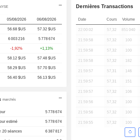
Dernières Transactions
 NYSE
05/08/2026
06/08/2026
Date
Cours
Volume
56.68 $US
57.32 $US
22:00:02
57,32
851 040
6 003 216
5 778 674
21:59:58
57,32
100
-1,92%
+1,13%
21:59:58
57,32
100
58.12 $US
57.48 $US
21:59:58
57,32
182
58.29 $US
57.70 $US
21:59:57
57,31
146
56.40 $US
56.13 $US
21:59:57
57,31
151
21:59:57
57,32
106
s
marchés
21:59:56
57,32
100
our
5 778 674
21:59:56
57,32
100
our estimé
5 778 674
21:59:55
57,32
100
. 20 séances
6 387 817