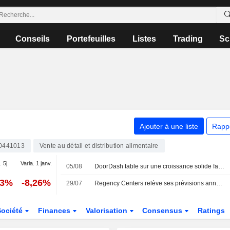
Conseils
Portefeuilles
Listes
Trading
Sc
Ajouter à une liste
Rapp
0441013
Vente au détail et distribution alimentaire
. 5j.
Varia. 1 janv.
05/08
DoorDash table sur une croissance solide face à la résilience de la demande de livraison
93%
-8,26%
29/07
Regency Centers relève ses prévisions annuelles face à la solidité de la demande locative
Société
Finances
Valorisation
Consensus
Ratings