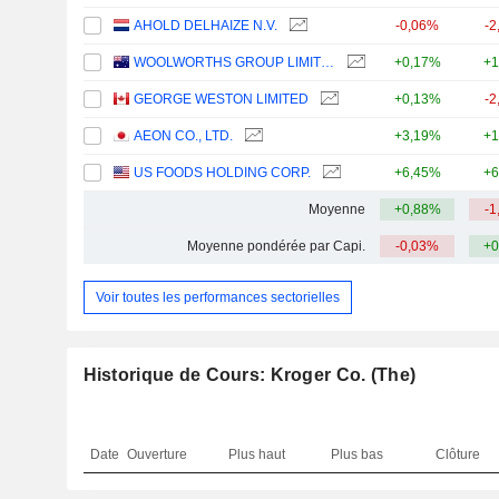
AHOLD DELHAIZE N.V.
-0,06%
-2
WOOLWORTHS GROUP LIMITED
+0,17%
+1
GEORGE WESTON LIMITED
+0,13%
-2
AEON CO., LTD.
+3,19%
+1
US FOODS HOLDING CORP.
+6,45%
+6
Moyenne
+0,88%
-1
Moyenne pondérée par Capi.
-0,03%
+0
Voir toutes les performances sectorielles
Historique de Cours: Kroger Co. (The)
Date
Ouverture
Plus haut
Plus bas
Clôture