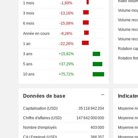
Ratio Volum
1 mois
-1,60%
Volume moy
3 mois
-13,16%
Volume rec
6 mois
-15,08%
Volume rec
Année en cours
-8,26%
Volume rec
1 an
-22,26%
Rotation ca
3 ans
+15,82%
Rotation fl
5 ans
+37,29%
10 ans
+75,72%
Données de base
Indicate
Capitalisation (USD)
35 116 942 204
Moyenne mo
Chiffre d'affaires (USD)
147 642 000 000
Moyenne mo
Nombre d'employés
403 000
Moyenne mo
CA / Employé (USD)
366 357
Moyenne mo