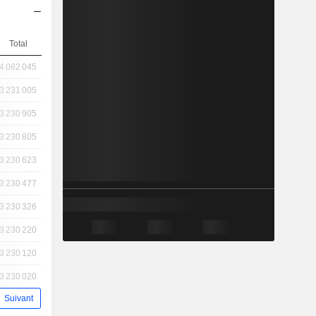
Total
4 082 045
3 231 005
3 230 905
3 230 805
3 230 623
3 230 477
3 230 326
3 230 220
3 230 120
3 230 020
Suivant