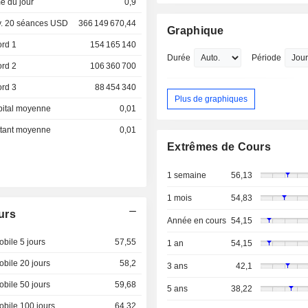
e du jour
0,9
. 20 séances USD
366 149 670,44
Graphique
ord 1
154 165 140
Durée
Période
ord 2
106 360 700
ord 3
88 454 340
Plus de graphiques
pital moyenne
0,01
ottant moyenne
0,01
Extrêmes de Cours
1 semaine
56,13
1 mois
54,83
urs
Année en cours
54,15
bile 5 jours
57,55
1 an
54,15
bile 20 jours
58,2
3 ans
42,1
bile 50 jours
59,68
5 ans
38,22
bile 100 jours
64,32