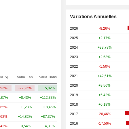
Variations Annuelles
2026
-8,26%
2025
+2,17%
2024
+33,78%
2023
+2,53%
2022
-1,50%
2021
+42,51%
ia. 5j.
Varia. 1an
Varia. 3ans
Capi.($)
2020
+9,56%
,93%
-22,26%
+15,82%
35,12 Md
2019
+5,42%
,87%
+8,43%
+112,33%
892 Md
2018
+0,18%
,65%
+11,23%
+118,46%
52,04 Md
2017
-20,46%
,62%
+14,82%
+87,37%
39,88 Md
2016
-17,50%
,42%
+3,54%
+14,31%
40,37 Md