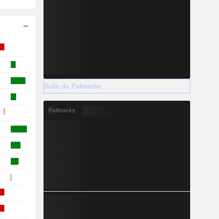
Suite du Palmarès
Palmarès