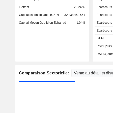
Flottant
29.24 %
Ecart cours
Capitalisation flottante (USD)
32 138 452 564
Ecart cours
Capital Moyen Quotidien Echangé
1.04%
Ecart cours
Ecart cours
STIM
RSI 9 jours
RSI 14 jour
Comparaison Sectorielle: