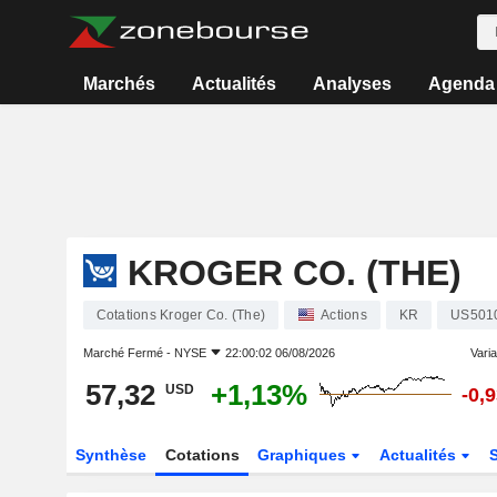
Marchés
Actualités
Analyses
Agenda
KROGER CO. (THE)
Cotations Kroger Co. (The)
Actions
KR
US501
Marché Fermé -
NYSE
22:00:02 06/08/2026
Varia
57,32
+1,13%
USD
-0,
Synthèse
Cotations
Graphiques
Actualités