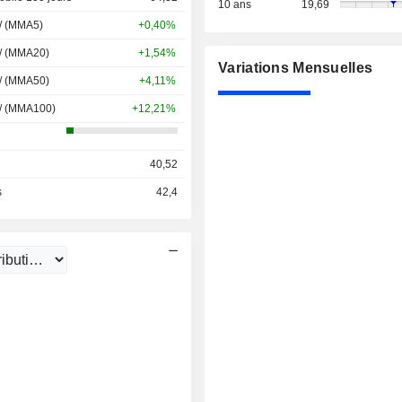
10 ans
19,69
 / (MMA5)
+0,40%
 / (MMA20)
+1,54%
Variations Mensuelles
 / (MMA50)
+4,11%
 / (MMA100)
+12,21%
40,52
s
42,4