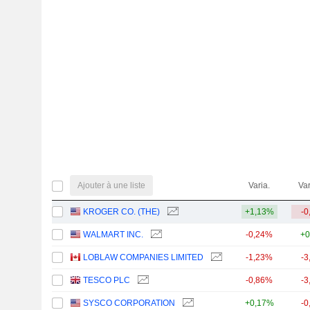
Ajouter à une liste
Varia.
Var
KROGER CO. (THE)
+1,13%
-0
WALMART INC.
-0,24%
+0
LOBLAW COMPANIES LIMITED
-1,23%
-3
TESCO PLC
-0,86%
-3
SYSCO CORPORATION
+0,17%
-0