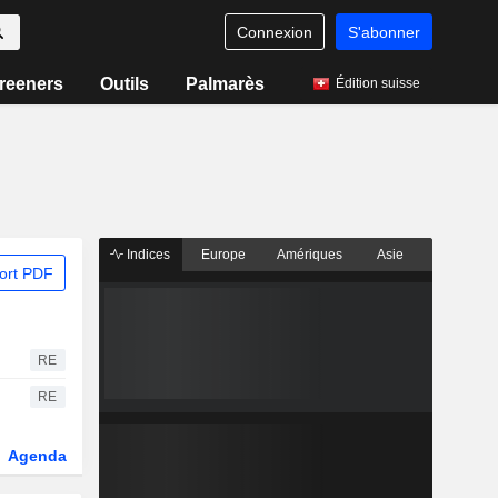
Connexion
S'abonner
reeners
Outils
Palmarès
Édition suisse
Indices
Europe
Amériques
Asie
ort PDF
RE
RE
Agenda
Secteur
Dérivés
Fonds et ETFs