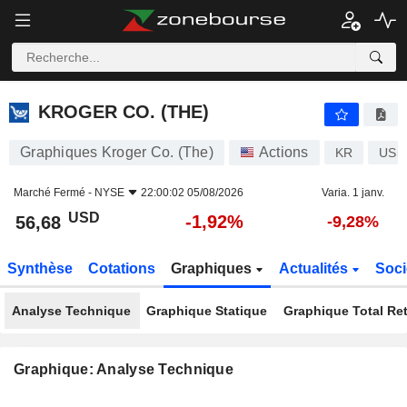
KROGER CO. (THE)
56,68
$
-1,92%
KROGER CO. (THE)
Graphiques Kroger Co. (The)
Actions
KR
US5
Marché Fermé -
NYSE
22:00:02 05/08/2026
Varia. 1 janv.
USD
-1,92%
56,68
-9,28%
Synthèse
Cotations
Graphiques
Actualités
Soci
Analyse Technique
Graphique Statique
Graphique Total Re
Graphique: Analyse Technique