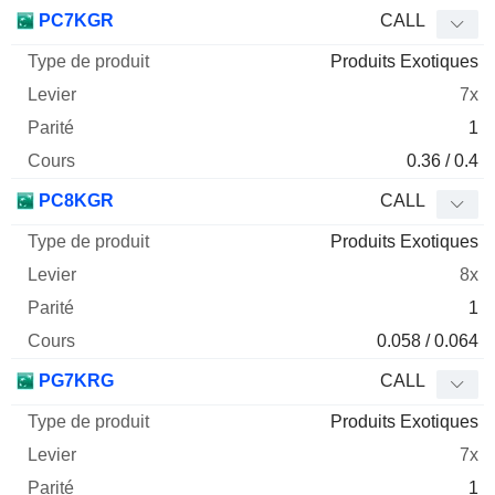
PC7KGR
CALL
Produits Exotiques
7x
1
0.36 / 0.4
PC8KGR
CALL
Produits Exotiques
8x
1
0.058 / 0.064
PG7KRG
CALL
Produits Exotiques
7x
1