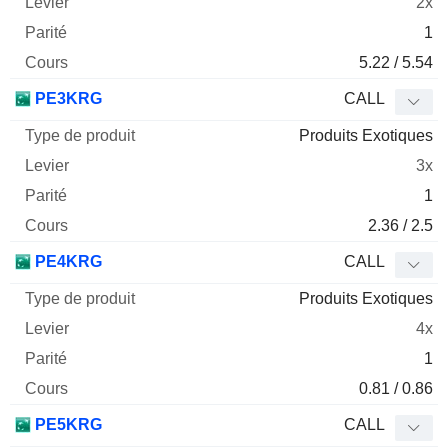
2x
1
5.22 / 5.54
PE3KRG
CALL
Produits Exotiques
3x
1
2.36 / 2.5
PE4KRG
CALL
Produits Exotiques
4x
1
0.81 / 0.86
PE5KRG
CALL