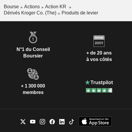
Bourse
Actions
Action KR
Dérivés Kroger Co. (The)
Produits de levier
N°1 du Conseil
+ de 20 ans
Boursier
à vos côtés
+ 1 300 000
membres