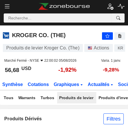
KROGER CO. (THE)
56,68
$
-1,92%
KROGER CO. (THE)
Produits de levier Kroger Co. (The)
Actions
KR
Marché Fermé -
NYSE
22:00:02 05/08/2026
Varia. 1 janv.
USD
-1,92%
56,68
-9,28%
Synthèse
Cotations
Graphiques
Actualités
Soci
Tous
Warrants
Turbos
Produits de levier
Produits d'inv
Filtres
Produits Dérivés