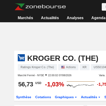
Marchés
Actualités
Analyses
Agenda
KROGER CO. (THE)
Ratings Kroger Co. (The)
Actions
KR
US50104
Marché Fermé -
NYSE
22:00:02 07/08/2026
Varia. 
56,73
-1,03%
USD
-1,7
Synthèse
Cotations
Graphiques
Actualités