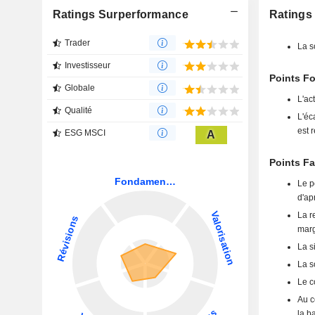
Ratings Surperformance
Ratings 
Trader
La s
Investisseur
Points Fo
Globale
L'ac
Qualité
L'éc
est 
ESG MSCI
A
Points Fa
Le p
d'ap
La r
marg
La s
La s
Le c
Au c
la b