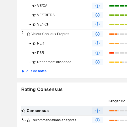
VE/CA
VE/EBITDA
VE/FCF
Valeur Capitaux Propres
PER
PBR
Rendement dividende
Plus de notes
Rating Consensus
Kroger Co. 
Consensus
Recommandations analystes