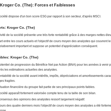
Kroger Co. (The): Forces et Faiblesses
ociété dispose d'un bon score ESG par rapport à son secteur, d'après MSCI.
rts: Kroger Co. (The)
tivité de la société présente une très forte rentabilité grâce à des marges nettes éle
art entre les cours actuels et l'objectif de cours moyen des analystes qui couvrent le
relativement important et suppose un potentiel d'appréciation conséquent.
ibles: Kroger Co. (The)
otentiel de progression du Bénéfice Net par Action (BNA) pour les années à venir pa
rès les estimations actuelles des analystes.
entabilité de la société avant intérêts, impôts, dépréciations et amortissements cara
es fragiles.
ituation financière du groupe fait partie de ses principaux points faibles.
ociété apparaît fortement valorisée compte tenu de la taille de son bilan.
onsensus des opinions des analystes ressort largement négatif.
ours des quatre derniers mois l'objectif de cours moyen des analystes a été forteme
aisse.