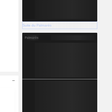
Suite du Palmarès
Palmarès