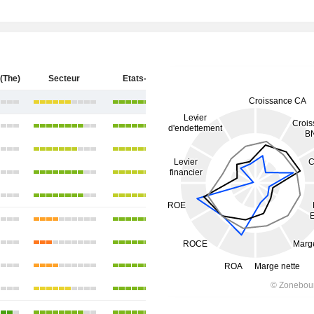
(The)
Secteur
Etats-Unis