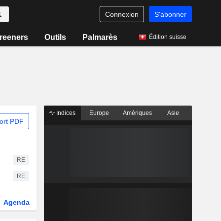
Connexion
S'abonner
reeners
Outils
Palmarès
Édition suisse
Indices
Europe
Amériques
Asie
ort PDF
RE
RE
Agenda
Secteur
Dérivés
Fonds et ETFs