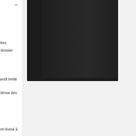
vées.
 dossier
raît limité
ctérise des
nt révisé à