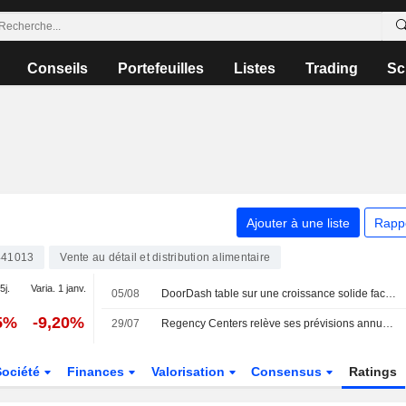
Conseils
Portefeuilles
Listes
Trading
Sc
Ajouter à une liste
Rapp
41013
Vente au détail et distribution alimentaire
5j.
Varia. 1 janv.
05/08
DoorDash table sur une croissance solide face à la résilience de la demande de livraison
5%
-9,20%
29/07
Regency Centers relève ses prévisions annuelles face à la solidité de la demande locative
Société
Finances
Valorisation
Consensus
Ratings