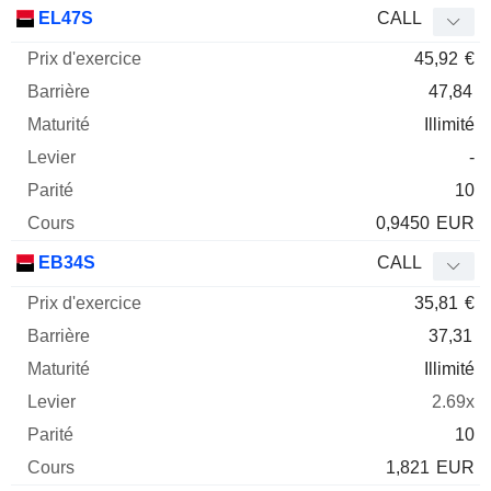
Prix
EL47S
CALL
d'exercice
Barrière
Maturité
Elasticité
45,92
€
Mnemo
Type
Parit
47,84
Illimité
-
10
0,9450
EUR
EB34S
CALL
35,81
€
37,31
Illimité
2.69x
10
1,821
EUR