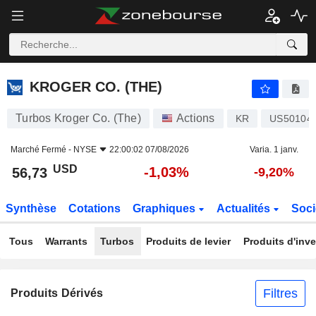
KROGER CO. (THE)
56,73
$
-1,03%
KROGER CO. (THE)
Turbos Kroger Co. (The)
Actions
KR
US50104
Marché Fermé -
NYSE
22:00:02 07/08/2026
Varia. 1 janv.
USD
-1,03%
56,73
-9,20%
Synthèse
Cotations
Graphiques
Actualités
Soci
Tous
Warrants
Turbos
Produits de levier
Produits d'inv
Filtres
Produits Dérivés