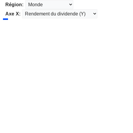
Région:
Axe X: