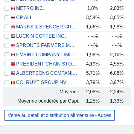
METRO INC.
1,8%
2,03%
CP ALL
3,54%
3,85%
MARKS & SPENCER GROUP PLC
1,66%
1,98%
LUCKIN COFFEE INC.
-.--%
-.--%
SPROUTS FARMERS MARKET, INC.
-.--%
-.--%
EMPIRE COMPANY LIMITED
1,98%
2,16%
PRESIDENT CHAIN STORE CORPORATION
4,19%
4,55%
ALBERTSONS COMPANIES, INC.
5,71%
6,08%
COLRUYT GROUP NV
3,79%
3,97%
Moyenne
2,08%
2,24%
Moyenne pondérée par Capi.
1,25%
1,33%
Vente au détail et distribution alimentaire - Autres