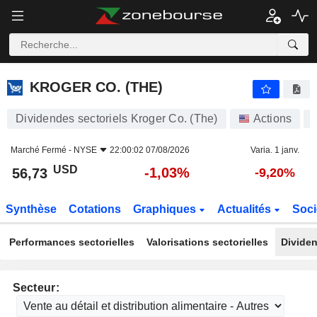
KROGER CO. (THE)
56,73
$
-1,03%
KROGER CO. (THE)
Dividendes sectoriels Kroger Co. (The)
Actions
Marché Fermé -
NYSE
22:00:02 07/08/2026
Varia. 1 janv.
USD
-1,03%
56,73
-9,20%
Synthèse
Cotations
Graphiques
Actualités
Soci
Performances sectorielles
Valorisations sectorielles
Dividen
Secteur: