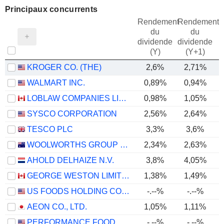
Principaux concurrents
Rendement
Rendement
du
du
dividende
dividende
(Y)
(Y+1)
KROGER CO. (THE)
2,6%
2,71%
WALMART INC.
0,89%
0,94%
LOBLAW COMPANIES LIMITED
0,98%
1,05%
SYSCO CORPORATION
2,56%
2,64%
TESCO PLC
3,3%
3,6%
WOOLWORTHS GROUP LIMITED
2,34%
2,63%
AHOLD DELHAIZE N.V.
3,8%
4,05%
GEORGE WESTON LIMITED
1,38%
1,49%
US FOODS HOLDING CORP.
-.--%
-.--%
AEON CO., LTD.
1,05%
1,11%
PERFORMANCE FOOD GROUP COMPANY
-.--%
-.--%