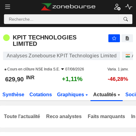
KPIT TECHNOLOGIES LIMITED
629,90
₹
+1,11%
KPIT TECHNOLOGIES
LIMITED
Analyses Zonebourse KPIT Technologies Limited
A
Cours en clôture
NSE India S.E.
07/08/2026
Varia. 1 janv.
INR
+1,11%
629,90
-46,28%
Synthèse
Cotations
Graphiques
Actualités
Soci
Toute l'actualité
Reco analystes
Faits marquants
In