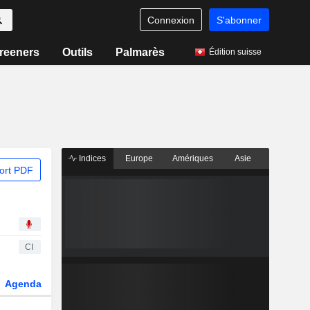
Connexion
S'abonner
reeners
Outils
Palmarès
Édition suisse
Indices
Europe
Amériques
Asie
ort PDF
CI
Agenda
Secteur
Fonds et ETFs