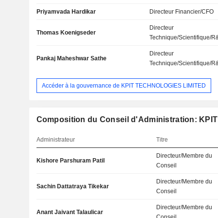
Priyamvada Hardikar
Directeur Financier/CFO
Directeur
Thomas Koenigseder
Technique/Scientifique/
Directeur
Pankaj Maheshwar Sathe
Technique/Scientifique/
Accéder à la gouvernance de KPIT TECHNOLOGIES LIMITED
Composition du Conseil d'Administration: KPIT
Administrateur
Titre
Directeur/Membre du
Kishore Parshuram Patil
Conseil
Directeur/Membre du
Sachin Dattatraya Tikekar
Conseil
Directeur/Membre du
Anant Jaivant Talaulicar
Conseil