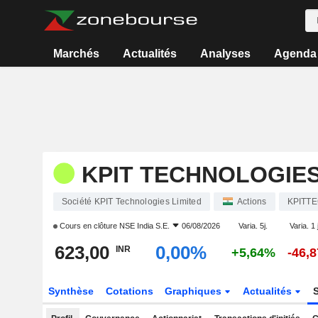
Marchés
Actualités
Analyses
Agenda
KPIT TECHNOLOGIES
Société KPIT Technologies Limited
Actions
KPITT
Cours en clôture
NSE India S.E.
06/08/2026
Varia. 5j.
Varia. 1 
623,00
0,00%
INR
+5,64%
-46,
Synthèse
Cotations
Graphiques
Actualités