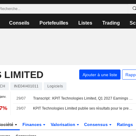
Conseils
Portefeuilles
Listes
Trading
Sc
 LIMITED
Ajouter à une liste
Rapp
ECH
INE04I401011
Logiciels
janv.
29/07
Transcript : KPIT Technologies Limited, Q1 2027 Earnings Call, Jul 29, 2026
87%
29/07
KPIT Technologies Limited publie ses résultats pour le premier trimestre clos le 30 juin 2026
Société
Finances
Valorisation
Consensus
Ratings