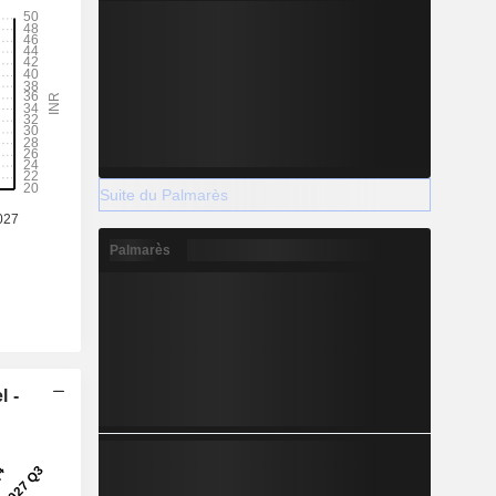
Suite du Palmarès
Palmarès
l -