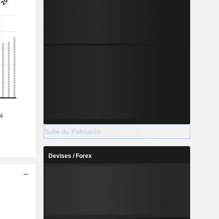
Suite du Palmarès
Devises / Forex