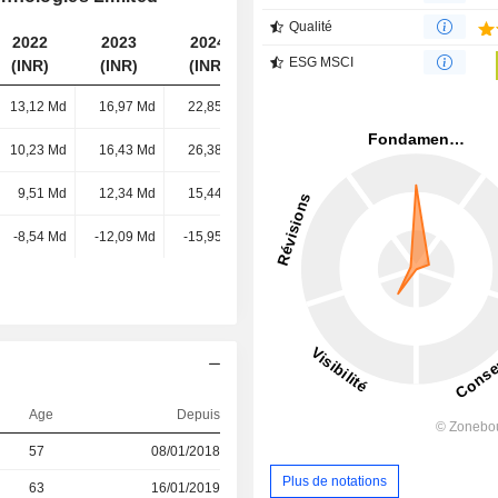
Qualité
2022
2023
2024
2025
ESG MSCI
(INR)
(INR)
(INR)
(INR)
13,12 Md
16,97 Md
22,85 Md
30,04 Md
10,23 Md
16,43 Md
26,38 Md
29,13 Md
9,51 Md
12,34 Md
15,44 Md
16,3 Md
-8,54 Md
-12,09 Md
-15,95 Md
-17,05 Md
Age
Depuis
57
08/01/2018
Plus de notations
63
16/01/2019