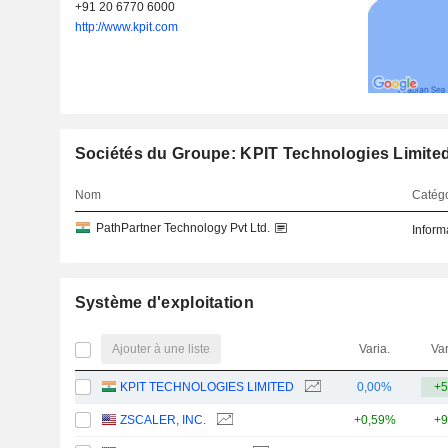
+91 20 6770 6000
http://www.kpit.com
Sociétés du Groupe: KPIT Technologies Limite
Nom
Catégo
PathPartner Technology Pvt Ltd.
Inform
Système d'exploitation
Ajouter à une liste
Varia.
Var
KPIT TECHNOLOGIES LIMITED
0,00%
+5
ZSCALER, INC.
+0,59%
+9