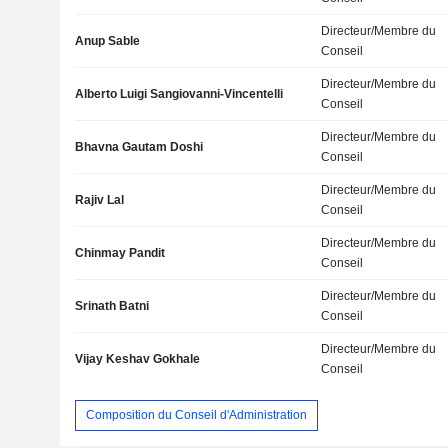
Directeur/Membre du
Anup Sable
Conseil
Directeur/Membre du
Alberto Luigi Sangiovanni-Vincentelli
Conseil
Directeur/Membre du
Bhavna Gautam Doshi
Conseil
Directeur/Membre du
Rajiv Lal
Conseil
Directeur/Membre du
Chinmay Pandit
Conseil
Directeur/Membre du
Srinath Batni
Conseil
Directeur/Membre du
Vijay Keshav Gokhale
Conseil
Composition du Conseil d'Administration