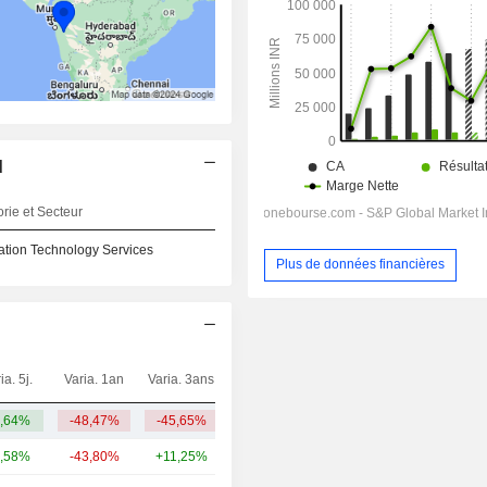
d
rie et Secteur
ation Technology Services
Plus de données financières
ia. 5j.
Varia. 1an
Varia. 3ans
Capi.($)
,64%
-48,47%
-45,65%
1,78 Md
,58%
-43,80%
+11,25%
26,29 Md