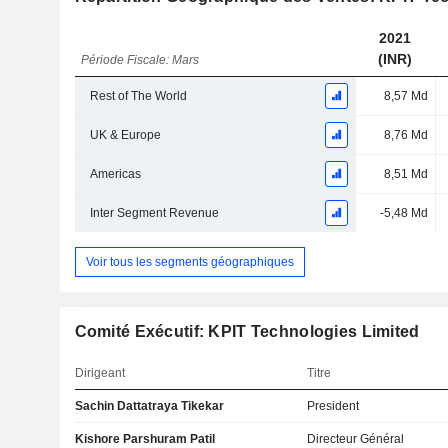
2021
(INR)
Période Fiscale: Mars
Rest of The World
8,57 Md
UK & Europe
8,76 Md
Americas
8,51 Md
Inter Segment Revenue
-5,48 Md
Voir tous les segments géographiques
Comité Exécutif: KPIT Technologies Limited
Dirigeant
Titre
Sachin Dattatraya Tikekar
President
Kishore Parshuram Patil
Directeur Général