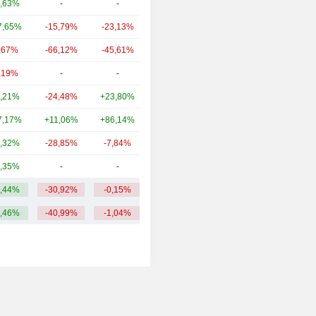
,63%
-
-
7,66 Md
7,65%
-15,79%
-23,13%
5,71 Md
,67%
-66,12%
-45,61%
3,76 Md
,19%
-
-
1,56 Md
,21%
-24,48%
+23,80%
523 M
7,17%
+11,06%
+86,14%
455 M
,32%
-28,85%
-7,84%
447 M
,35%
-
-
386 M
,44%
-30,92%
-0,15%
4,86 Md
,46%
-40,99%
-1,04%