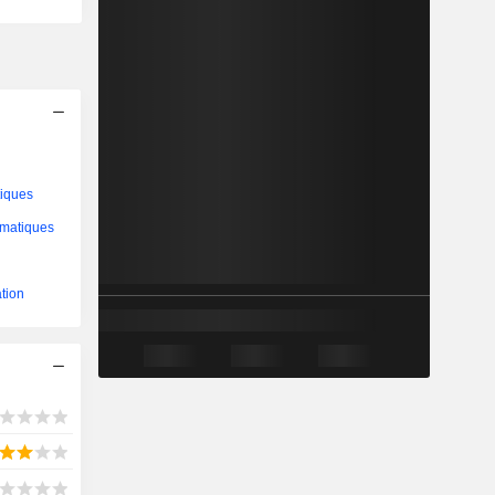
tiques
ormatiques
tion