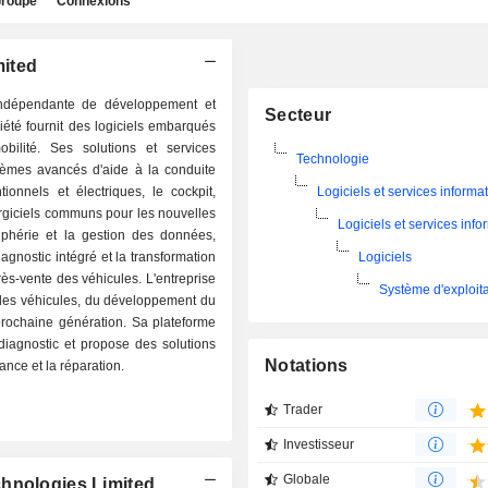
roupe
Connexions
mited
indépendante de développement et
Secteur
ciété fournit des logiciels embarqués
obilité. Ses solutions et services
Technologie
tèmes avancés d'aide à la conduite
onnels et électriques, le cockpit,
Logiciels et services informa
tergiciels communs pour les nouvelles
Logiciels et services inf
ériphérie et la gestion des données,
diagnostic intégré et la transformation
Logiciels
rès-vente des véhicules. L'entreprise
Système d'exploita
e des véhicules, du développement du
rochaine génération. Sa plateforme
 diagnostic et propose des solutions
Notations
ance et la réparation.
Trader
Investisseur
Globale
chnologies Limited