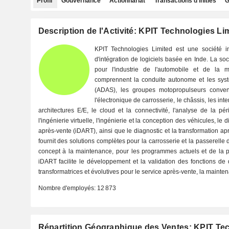
Profil
Gouvernance
Actionnariat
Transactions d'initiés
G
Description de l'Activité: KPIT Technologies Li
KPIT Technologies Limited est une société 
d'intégration de logiciels basée en Inde. La so
pour l'industrie de l'automobile et de la m
comprennent la conduite autonome et les sys
(ADAS), les groupes motopropulseurs conventi
l'électronique de carrosserie, le châssis, les in
architectures E/E, le cloud et la connectivité, l'analyse de la p
l'ingénierie virtuelle, l'ingénierie et la conception des véhicules, le 
après-vente (iDART), ainsi que le diagnostic et la transformation ap
fournit des solutions complètes pour la carrosserie et la passerell
concept à la maintenance, pour les programmes actuels et de la p
iDART facilite le développement et la validation des fonctions de
transformatrices et évolutives pour le service après-vente, la mainten
Nombre d'employés:
12 873
Répartition Géographique des Ventes: KPIT Te