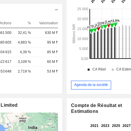
Actions
%
Valorisation
861 500
32,41 %
630 M ₹
385 605
4,883 %
95 M ₹
034 915
4,39 %
85 M ₹
522 617
3,109 %
60 M ₹
453 648
2,719 %
53 M ₹
Agenda de la société
 Limited
Compte de Résultat et
Estimations