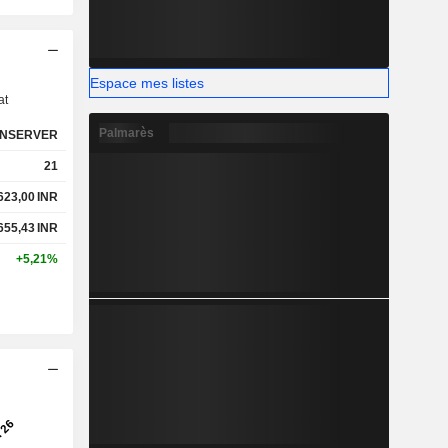
s
Espace mes listes
at
Palmarès
NSERVER
21
623,00
INR
655,43
INR
+5,21%