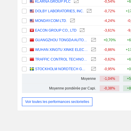
KLARNA GROUP PLC
-0,54%
+6
DOLBY LABORATORIES, INC.
-0,72%
+1
MONDAY.COM LTD.
-4,24%
-0
EACON GROUP CO., LTD
-3,61%
-9
GUANGZHOU TONGDA AUTO ELECTRIC CO., LTD
+0,70%
+6
WUHAN XINGTU XINKE ELECTRONICS CO.,LTD.
-0,86%
+1
TRAFFIC CONTROL TECHNOLOGY CO., LTD.
-0,62%
+6
STOCKHOLM NORDTECH GROUP AB
-0,95%
+0
Moyenne
-1,04%
+5
Moyenne pondérée par Capi.
-0,38%
+8
Voir toutes les performances sectorielles