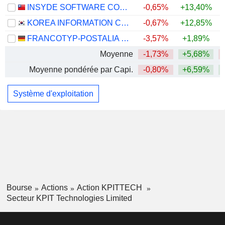
INSYDE SOFTWARE CORP.
-0,65%
+13,40%
KOREA INFORMATION CERTIFICATE AUTHORITY, INC.
-0,67%
+12,85%
FRANCOTYP-POSTALIA HOLDING AG
-3,57%
+1,89%
Moyenne
-1,73%
+5,68%
Moyenne pondérée par Capi.
-0,80%
+6,59%
Système d'exploitation
Bourse
Actions
Action KPITTECH
Secteur KPIT Technologies Limited