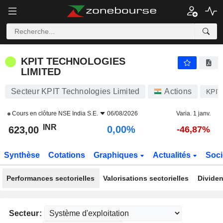
KPIT TECHNOLOGIES LIMITED
623,00
₹
0,00%
KPIT TECHNOLOGIES
LIMITED
Secteur KPIT Technologies Limited
Actions
KPI
Cours en clôture
NSE India S.E.
06/08/2026
Varia. 1 janv.
INR
0,00%
623,00
-46,87%
Synthèse
Cotations
Graphiques
Actualités
Soci
Performances sectorielles
Valorisations sectorielles
Dividen
Secteur: