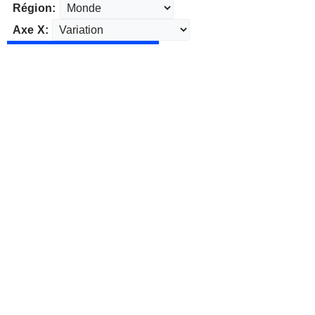
Région:
Axe X: