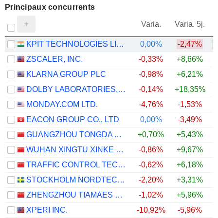
Principaux concurrents
V
Varia.
Varia. 5j.
KPIT TECHNOLOGIES LIMITED
0,00%
-2,47%
+
ZSCALER, INC.
-0,33%
+8,66%
KLARNA GROUP PLC
-0,98%
+6,21%
DOLBY LABORATORIES, INC.
-0,14%
+18,35%
+
MONDAY.COM LTD.
-4,76%
-1,53%
EACON GROUP CO., LTD
0,00%
-3,49%
GUANGZHOU TONGDA AUTO ELECTRIC CO., LTD
+0,70%
+5,43%
WUHAN XINGTU XINKE ELECTRONICS CO.,LTD.
-0,86%
+9,67%
TRAFFIC CONTROL TECHNOLOGY CO., LTD.
-0,62%
+6,18%
STOCKHOLM NORDTECH GROUP AB
-2,20%
+3,31%
+
ZHENGZHOU TIAMAES TECHNOLOGY CO., LTD.
-1,02%
+5,96%
XPERI INC.
-10,92%
-5,96%