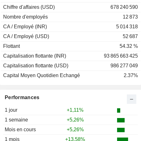
Chiffre d'affaires (USD)
678 240 590
Nombre d'employés
12 873
CA / Employé (INR)
5 014 318
CA / Employé (USD)
52 687
Flottant
54.32 %
Capitalisation flottante (INR)
93 865 663 425
Capitalisation flottante (USD)
986 277 049
Capital Moyen Quotidien Echangé
2.37%
Performances
1 jour
+1,11%
1 semaine
+5,26%
Mois en cours
+5,26%
1 mois
+13,58%