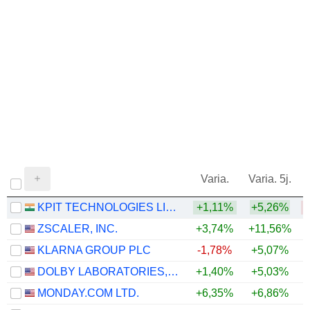
Varia.
Varia. 5j.
KPIT TECHNOLOGIES LIMITED
+1,11%
+5,26%
ZSCALER, INC.
+3,74%
+11,56%
KLARNA GROUP PLC
-1,78%
+5,07%
DOLBY LABORATORIES, INC.
+1,40%
+5,03%
MONDAY.COM LTD.
+6,35%
+6,86%