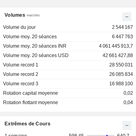
Volumes
marchés
Volume du jour
2 544 167
Volume moy. 20 séances
6 447 763
Volume moy. 20 séances INR
4 061 445 913,7
Volume moy. 20 séances USD
42 661 427,88
Volume record 1
28 550 031
Volume record 2
26 085 834
Volume record 3
16 988 100
Rotation capital moyenne
0,02
Rotation flottant moyenne
0,04
Extrêmes de Cours
1 semaine
598,45
640,7