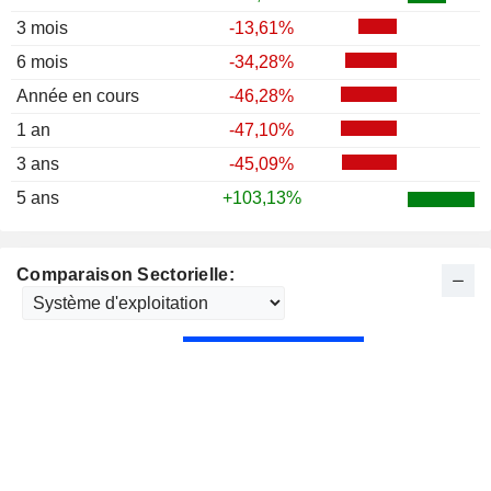
3 mois
-13,61%
6 mois
-34,28%
Année en cours
-46,28%
1 an
-47,10%
3 ans
-45,09%
5 ans
+103,13%
Comparaison Sectorielle: