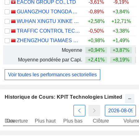
EACON GROUP CO., LTD
-3,61%
-9,19%
GUANGZHOU TONGDA AUTO ELECTRIC CO., LTD
-0,89%
+3,84%
WUHAN XINGTU XINKE ELECTRONICS CO.,LTD.
+2,58%
+12,71%
+
TRAFFIC CONTROL TECHNOLOGY CO., LTD.
-0,50%
+3,38%
ZHENGZHOU TIAMAES TECHNOLOGY CO., LTD.
+0,98%
+1,49%
Moyenne
+0,94%
+3,87%
Moyenne pondérée par Capi.
+2,41%
+8,19%
Voir toutes les performances sectorielles
Historique de Cours: KPIT Technologies Limited
Date
Ouverture
Plus haut
Plus bas
Clôture
Volum