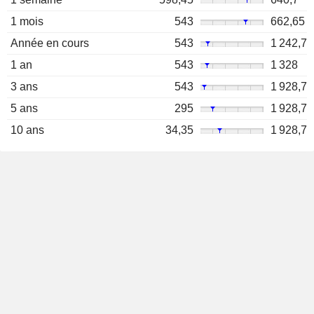
1 mois
543
662,65
Année en cours
543
1 242,7
1 an
543
1 328
3 ans
543
1 928,7
5 ans
295
1 928,7
10 ans
34,35
1 928,7