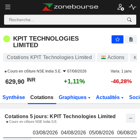
KPIT TECHNOLOGIES LIMITED
629,90
₹
KPIT TECHNOLOGIES
LIMITED
Cotations KPIT Technologies Limited
Actions
KP
Cours en clôture
NSE India S.E.
07/08/2026
Varia. 1 janv.
INR
+1,11%
629,90
-46,28%
Synthèse
Cotations
Graphiques
Actualités
Soci
Cotations 5 jours: KPIT Technologies Limited
Cours en clôture NSE India S.E.
03/08/2026
04/08/2026
05/08/2026
06/08/202