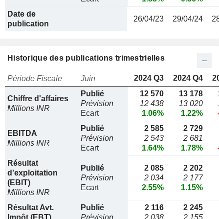
Date de
26/04/23
29/04/24
2
publication
Historique des publications trimestrielles
2024 Q3
2024 Q4
2
Période Fiscale
Juin
Publié
12 570
13 178
Chiffre d'affaires
Prévision
12 438
13 020
Millions INR
Ecart
1.06%
1.22%
Publié
2 585
2 729
EBITDA
Prévision
2 543
2 681
Millions INR
Ecart
1.64%
1.78%
Résultat
Publié
2 085
2 202
d'exploitation
Prévision
2 034
2 177
(EBIT)
Ecart
2.55%
1.15%
Millions INR
Résultat Avt.
Publié
2 116
2 245
Impôt (EBT)
Prévision
2 038
2 155