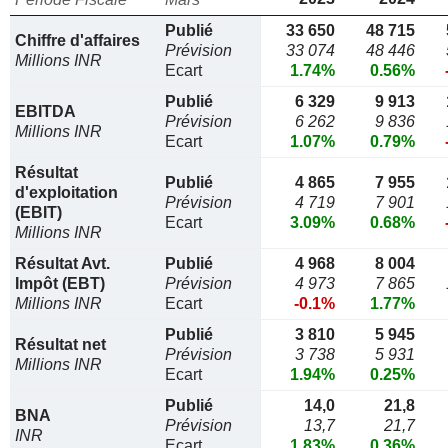
Publié
33 650
48 715
Chiffre d'affaires
Prévision
33 074
48 446
Millions INR
Ecart
1.74%
0.56%
Publié
6 329
9 913
EBITDA
Prévision
6 262
9 836
Millions INR
Ecart
1.07%
0.79%
Résultat
Publié
4 865
7 955
d'exploitation
Prévision
4 719
7 901
(EBIT)
Ecart
3.09%
0.68%
Millions INR
Résultat Avt.
Publié
4 968
8 004
Impôt (EBT)
Prévision
4 973
7 865
Millions INR
Ecart
-0.1%
1.77%
Publié
3 810
5 945
Résultat net
Prévision
3 738
5 931
Millions INR
Ecart
1.94%
0.25%
Publié
14,0
21,8
BNA
Prévision
13,7
21,7
INR
Ecart
1.83%
0.36%