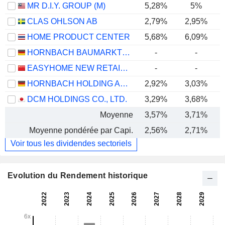
MR D.I.Y. GROUP (M)
5,28%
5%
CLAS OHLSON AB
2,79%
2,95%
HOME PRODUCT CENTER
5,68%
6,09%
HORNBACH BAUMARKT AG
-
-
EASYHOME NEW RETAIL GROUP CORPORATION LIMITED
-
-
HORNBACH HOLDING AG & CO. KGAA
2,92%
3,03%
DCM HOLDINGS CO., LTD.
3,29%
3,68%
Moyenne
3,57%
3,71%
Moyenne pondérée par Capi.
2,56%
2,71%
Voir tous les dividendes sectoriels
Evolution du Rendement historique