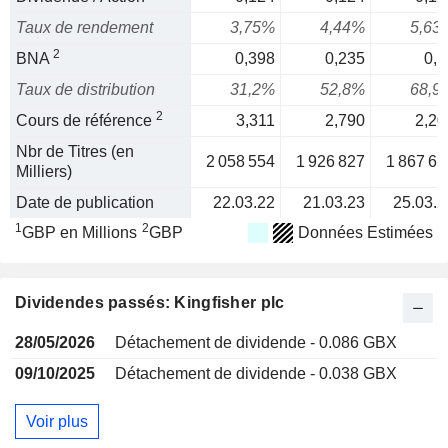
Taux de rendement
3,75%
4,44%
5,63
2
BNA
0,398
0,235
0,1
Taux de distribution
31,2%
52,8%
68,9
2
Cours de référence
3,311
2,790
2,20
Nbr de Titres (en
2 058 554
1 926 827
1 867 65
Milliers)
Date de publication
22.03.22
21.03.23
25.03.2
1
2
GBP en Millions
GBP
Données Estimées
Dividendes passés: Kingfisher plc
28/05/2026
Détachement de dividende - 0.086 GBX
09/10/2025
Détachement de dividende - 0.038 GBX
Voir plus