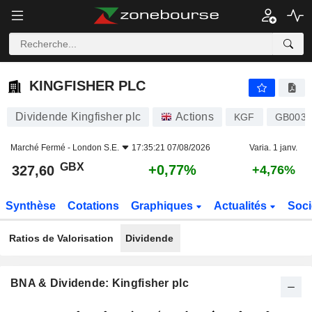
KINGFISHER PLC
327,60
p
+0,77%
KINGFISHER PLC
Dividende Kingfisher plc
Actions
KGF
GB0033
Marché Fermé -
London S.E.
17:35:21 07/08/2026
Varia. 1 janv.
GBX
+0,77%
327,60
+4,76%
Synthèse
Cotations
Graphiques
Actualités
Soci
Ratios de Valorisation
Dividende
BNA & Dividende: Kingfisher plc