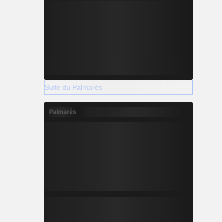
Suite du Palmarès
Palmarès