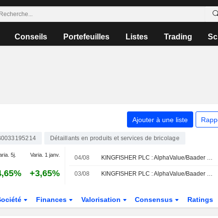
Conseils
Portefeuilles
Listes
Trading
Sc
Ajouter à une liste
Rapp
0033195214
Détaillants en produits et services de bricolage
aria. 5j.
Varia. 1 janv.
04/08
KINGFISHER PLC : AlphaValue/Baader Europe désormais à l'achat sur le dossier
4,65%
+3,65%
03/08
KINGFISHER PLC : AlphaValue/Baader Europe revoit à baisse sa recommandation
Société
Finances
Valorisation
Consensus
Ratings