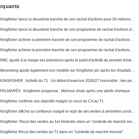
arquants
Kingfisher lance la deuxième tranche de son rachat d'actions pour 50 millions de livres sterling
Kingfisher lance la deuxième tranche de son programme de rachat d'actions de 300 millions de livres
Kingfisher achève la première tranche de son programme de rachat d'actions de 300 millions de livres sterling
Kingfisher achève la première tranche de son programme de rachat d'actions de 300 millions de livres sterling
RBC ajuste à la marge ses prévisions après le point d'activité du premier trimestre ; l'opinion " Surperformer » est maintenue
Berenberg ajuste également son modèle sur Kingfisher plc après les résultats du premier trimestre fiscal
KINGFISHER : Activité du T1 : Un début d'exercice 2026/27 honorable ; des perspectives plus complexes
PALMARÈS : Kingfisher progresse ; Melrose chute après une alerte chimique
Kingfisher confirme ses objectifs malgré un recul du CA au T1
Kingfisher affiche sa confiance malgré le repli de ses ventes à périmètre constant
Kingfisher: Recul des ventes au 1er trimestre dans un "contexte de marché morose"
Kingfisher-Recul des ventes au T1 dans un "contexte de marché morose"