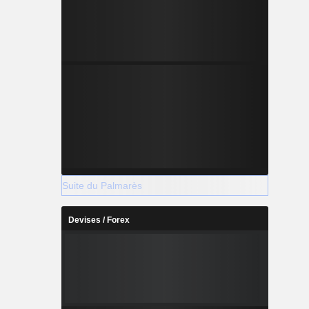
Suite du Palmarès
Devises / Forex