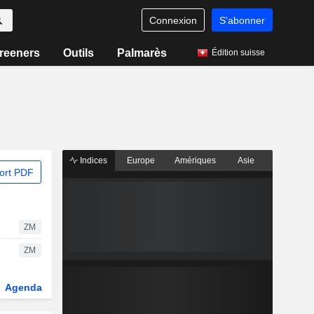
Connexion
S'abonner
reeners
Outils
Palmarès
Édition suisse
Indices
Europe
Amériques
Asie
ort PDF
ZM
ZM
Agenda
Secteur
Dérivés
Fonds et ETFs