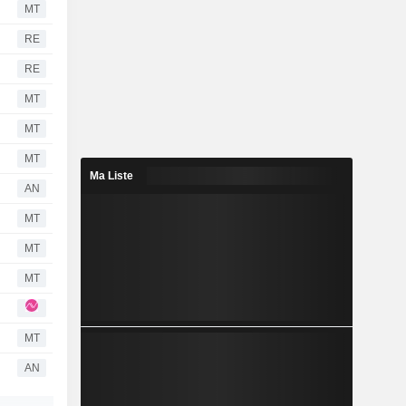
MT
RE
RE
MT
MT
MT
Ma Liste
AN
MT
MT
MT
MT
AN