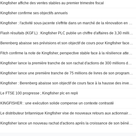
Kingfisher affiche des ventes stables au premier trimestre fiscal
Kingfisher confirme ses objectifs annuels
Kingfisher : l'activité sous-jacente s'effrite dans un marché de la rénovation en berne
Flash résultats (KGF.L) : Kingfisher PLC publie un chiffre d'affaires de 3,30 milliards de GBP au T1
Berenberg abaisse ses prévisions et son objectif de cours pour Kingfisher face à la 'faiblesse' des perspectives du commerce de détail au Royaume-Uni
Fitch confirme la note de Kingfisher, perspective stable face à la résilience attendue du distributeur
Kingfisher lance la première tranche de son rachat d'actions de 300 millions de GBP
Kingfisher lance une première tranche de 75 millions de livres de son programme de rachat d'actions
Kingfisher : Berenberg abaisse son objectif de cours face à la hausse des investissements ; recommandation "Conserver" maintenue
Le FTSE 100 progresse ; Kingfisher plc en repli
KINGFISHER : une exécution solide compense un contexte contrasté
Le distributeur britannique Kingfisher vise de nouveaux retours aux actionnaires après une croissance robuste en 2026
Kingfisher lance un nouveau rachat d'actions après la croissance de son bénéfice annuel