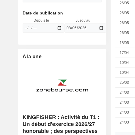
26/05
Date de publication
26/05
Depuis le
Jusqu'au
26/05
26/05
18/05
17/04
A la une
10/04
10/04
25/03
24/03
24/03
24/03
KINGFISHER : Activité du T1 :
24/03
Un début d'exercice 2026/27
honorable ; des perspectives