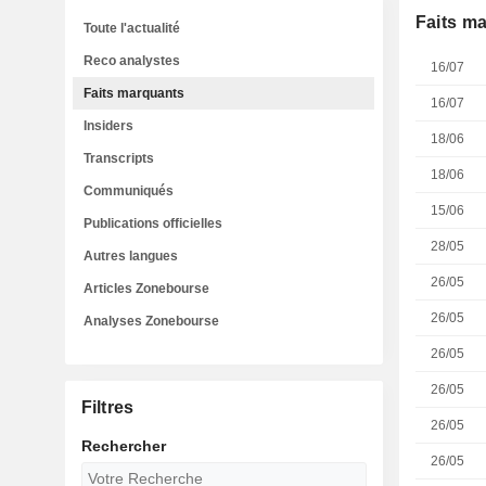
Faits m
Toute l'actualité
Reco analystes
16/07
Faits marquants
16/07
Insiders
18/06
Transcripts
18/06
Communiqués
15/06
Publications officielles
28/05
Autres langues
26/05
Articles Zonebourse
26/05
Analyses Zonebourse
26/05
26/05
Filtres
26/05
Rechercher
26/05