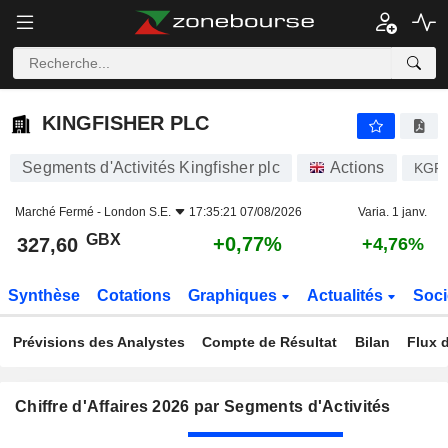
KINGFISHER PLC
327,60
p
+0,77%
KINGFISHER PLC
Segments d'Activités Kingfisher plc
Actions
KGF
Marché Fermé -
London S.E.
17:35:21 07/08/2026
Varia. 1 janv.
GBX
+0,77%
327,60
+4,76%
Synthèse
Cotations
Graphiques
Actualités
Soci
Prévisions des Analystes
Compte de Résultat
Bilan
Flux d
Chiffre d'Affaires 2026 par Segments d'Activités