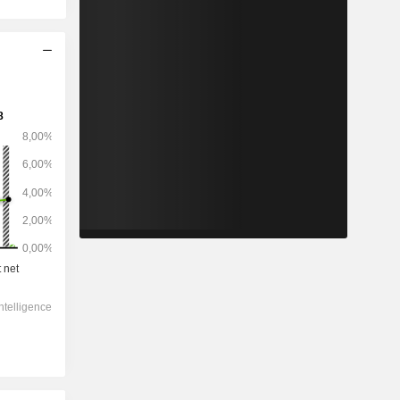
2029
-
-
7 119
-1,15%
10,8x
0,78x
1,1x
0,39x
0,52x
4,89x