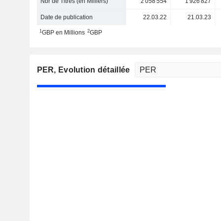
Nbr de Titres (en Milliers)
2 058 554
1 926 827
Date de publication
22.03.22
21.03.23
1
2
GBP en Millions
GBP
PER
, Evolution détaillée