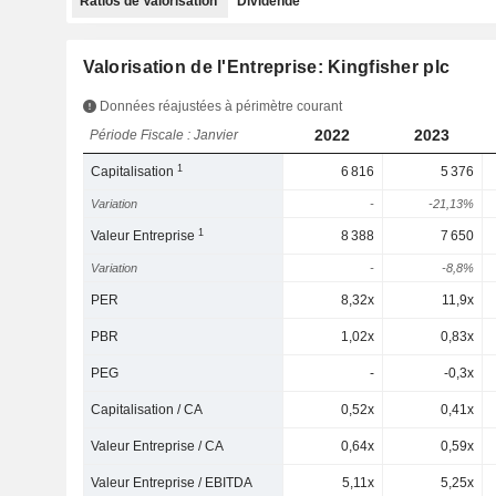
Ratios de Valorisation
Dividende
Valorisation de l'Entreprise: Kingfisher plc
Données réajustées à périmètre courant
2022
2023
Période Fiscale : Janvier
1
Capitalisation
6 816
5 376
Variation
-
-21,13%
1
Valeur Entreprise
8 388
7 650
Variation
-
-8,8%
PER
8,32x
11,9x
PBR
1,02x
0,83x
PEG
-
-0,3x
Capitalisation / CA
0,52x
0,41x
Valeur Entreprise / CA
0,64x
0,59x
Valeur Entreprise / EBITDA
5,11x
5,25x