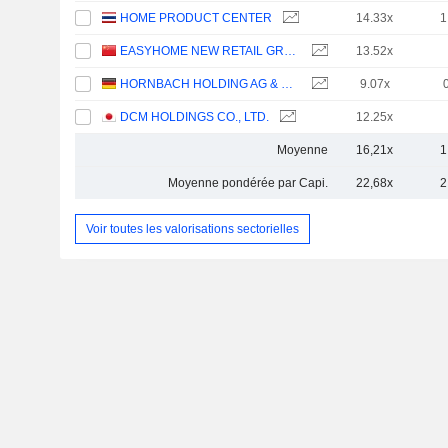
HOME PRODUCT CENTER
14.33x
1
EASYHOME NEW RETAIL GROUP CORPORATION LIMITED
13.52x
HORNBACH HOLDING AG & CO. KGAA
9.07x
DCM HOLDINGS CO., LTD.
12.25x
Moyenne
16,21x
1
Moyenne pondérée par Capi.
22,68x
2
Voir toutes les valorisations sectorielles