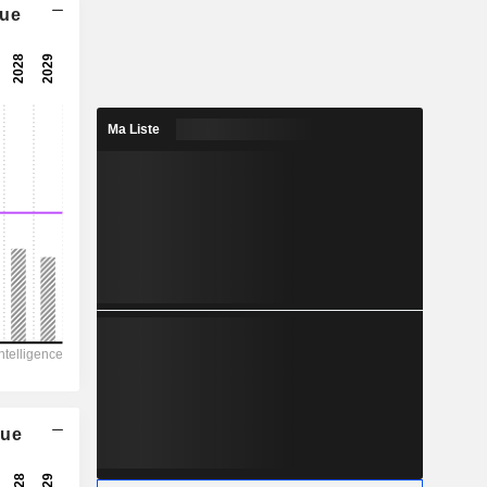
que
9,46x
16,3x
6,12%
Ma Liste
0,131
4%
0,3034
43,2%
13 685
1 456
753
473,9
1 728
que
3,276