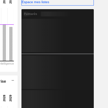
-
Espace mes listes
-
Palmarès
rise