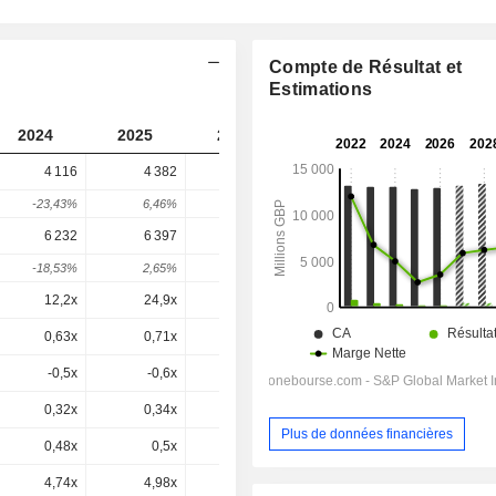
Compte de Résultat et
Estimations
2024
2025
2026
2027
2028
4 116
4 382
5 714
5 391
-
-23,43%
6,46%
30,4%
-5,65%
-
6 232
6 397
7 592
7 274
7 202
-18,53%
2,65%
18,68%
-4,19%
-1%
12,2x
24,9x
24,5x
13,4x
11,9x
0,63x
0,71x
0,96x
0,88x
0,84x
-0,5x
-0,6x
0,6x
0,2x
0,9x
0,32x
0,34x
0,44x
0,41x
0,4x
Plus de données financières
0,48x
0,5x
0,59x
0,56x
0,54x
4,74x
4,98x
5,76x
5,36x
5,12x