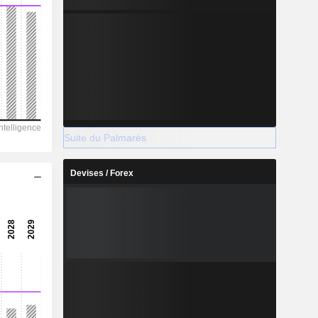
Suite du Palmarès
Devises / Forex