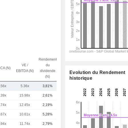
Rendement
VE /
du
 CA (N)
Capi.($)
EBITDA (N)
dividende
Evolution du Rendement
(N)
historique
.56x
5.36x
3,81%
7,28 Md
.39x
15.98x
2,61%
355 Md
.74x
12.45x
2,19%
125 Md
.67x
10.61x
5,28%
3,52 Md
.94x
11.74x
2,79%
2,81 Md