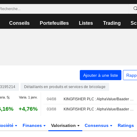
Conseils
Portefeuilles
Listes
Trading
Sc
Ajouter à une liste
Rapp
3195214
Détaillants en produits et services de bricolage
aria. 5j.
Varia. 1 janv.
04/08
KINGFISHER PLC : AlphaValue/Baader Europe désormais à l'achat sur le dossier
6,16%
+4,76%
03/08
KINGFISHER PLC : AlphaValue/Baader Europe revoit à baisse sa recommandation
Société
Finances
Valorisation
Consensus
Ratings