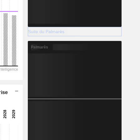
Suite du Palmarès
Palmarès
rise