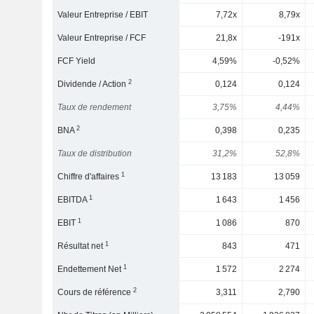
Valeur Entreprise / EBIT
7,72x
8,79x
Valeur Entreprise / FCF
21,8x
-191x
FCF Yield
4,59%
-0,52%
2
Dividende / Action
0,124
0,124
Taux de rendement
3,75%
4,44%
2
BNA
0,398
0,235
Taux de distribution
31,2%
52,8%
1
Chiffre d'affaires
13 183
13 059
1
EBITDA
1 643
1 456
1
EBIT
1 086
870
1
Résultat net
843
471
1
Endettement Net
1 572
2 274
2
Cours de référence
3,311
2,790