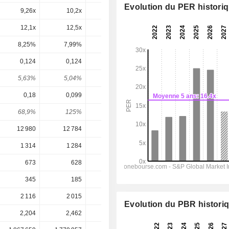
Evolution du PER histori
9,26x
10,2x
11,7x
10,7x
10x
12,1x
12,5x
14,8x
16,1x
17x
8,25%
7,99%
6,74%
6,21%
5,87%
0,124
0,124
0,124
0,1248
0,1267
5,63%
5,04%
3,67%
3,81%
3,87%
0,18
0,099
0,138
0,2445
0,2755
68,9%
125%
89,9%
51,1%
46%
12 980
12 784
12 945
13 103
13 396
1 314
1 284
1 318
1 357
1 407
673
628
651
680,6
719,2
345
185
245
410
443,2
2 116
2 015
1 878
1 883
1 811
Evolution du PBR histori
2,204
2,462
3,375
3,276
3,276