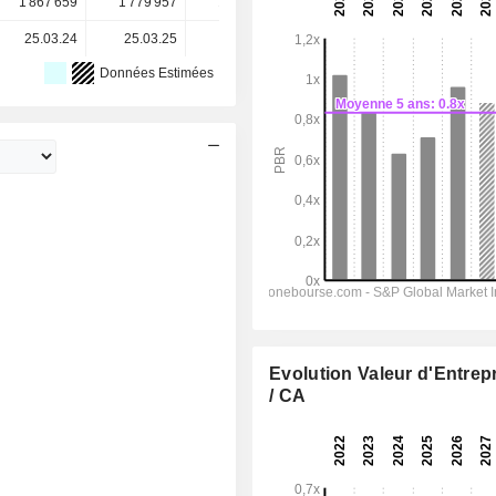
1 867 659
1 779 957
1 693 185
1 645 730
-
25.03.24
25.03.25
24.03.26
-
-
Données Estimées
Evolution Valeur d'Entrep
/ CA