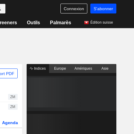
Connexion
S'abonner
reeners
Outils
Palmarès
Édition suisse
Indices
Europe
Amériques
Asie
ort PDF
ZM
ZM
Agenda
Secteur
Dérivés
Fonds et ETFs