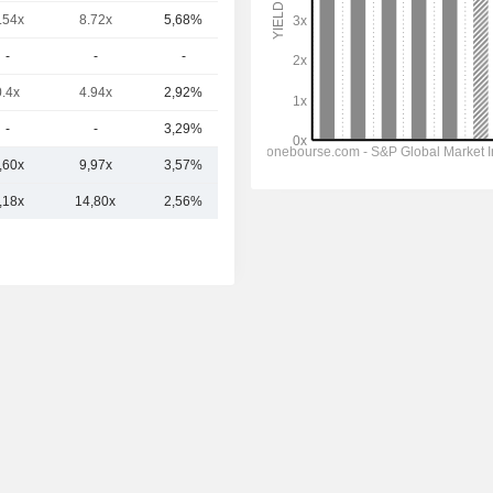
.54x
8.72x
5,68%
2,6 Md
-
-
-
2,05 Md
0.4x
4.94x
2,92%
1,58 Md
-
-
3,29%
1,34 Md
,60x
9,97x
3,57%
55,67 Md
,18x
14,80x
2,56%