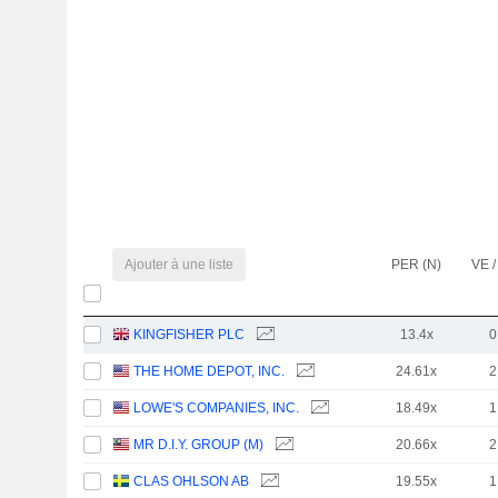
Ajouter à une liste
PER (N)
VE /
KINGFISHER PLC
13.4x
0
THE HOME DEPOT, INC.
24.61x
2
LOWE'S COMPANIES, INC.
18.49x
1
MR D.I.Y. GROUP (M)
20.66x
2
CLAS OHLSON AB
19.55x
1