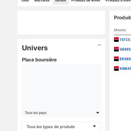
Tous
Warrants
Turbos
Produits de levier
Produits d'inv
Produit
Mnemo
7471S
Univers
G849
EK08
Place boursière
KM64
Tous les pays
Tous les types de produits