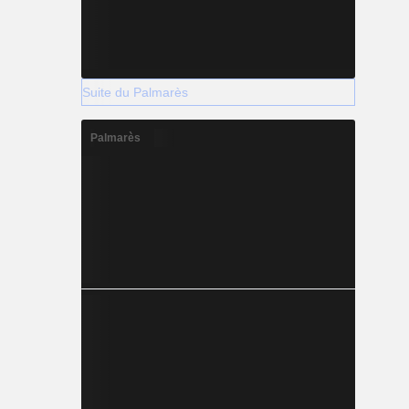
Suite du Palmarès
Palmarès