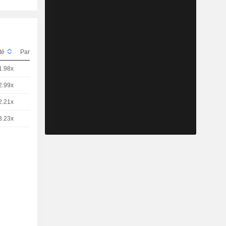
ité
Parité
Cours
1.98x
1
1,920
EUR
2.99x
1
1,270
EUR
2.21x
1
1,715
EUR
3.23x
1
1,175
EUR