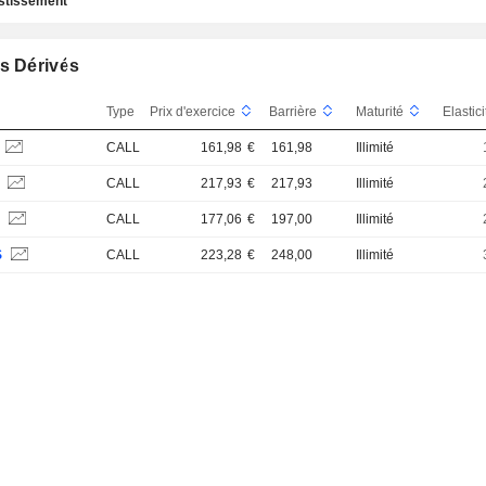
estissement
s Dérivés
Type
Prix d'exercice
Barrière
Maturité
Elastic
CALL
161,98
€
161,98
Illimité
S
CALL
217,93
€
217,93
Illimité
S
CALL
177,06
€
197,00
Illimité
S
CALL
223,28
€
248,00
Illimité