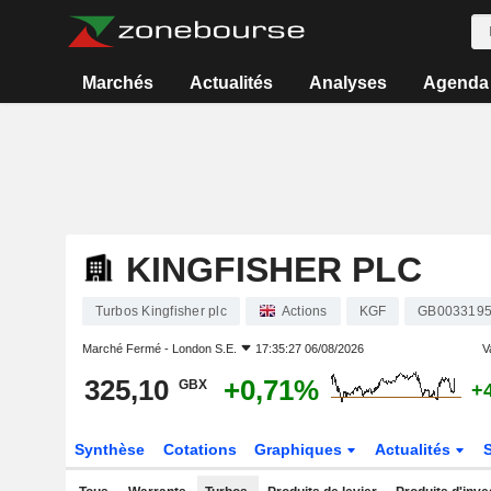
Marchés
Actualités
Analyses
Agenda
KINGFISHER PLC
Turbos Kingfisher plc
Actions
KGF
GB003319
Marché Fermé -
London S.E.
17:35:27 06/08/2026
V
325,10
+0,71%
GBX
+
Synthèse
Cotations
Graphiques
Actualités