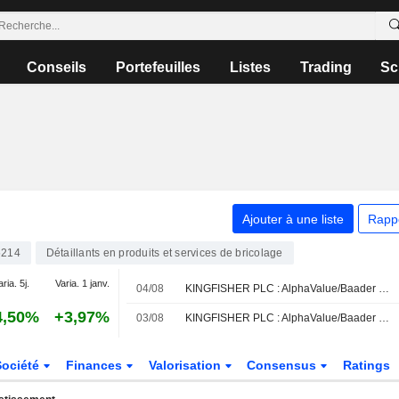
Conseils
Portefeuilles
Listes
Trading
Sc
Ajouter à une liste
Rapp
5214
Détaillants en produits et services de bricolage
aria. 5j.
Varia. 1 janv.
04/08
KINGFISHER PLC : AlphaValue/Baader Europe désormais à l'achat sur le dossier
4,50%
+3,97%
03/08
KINGFISHER PLC : AlphaValue/Baader Europe revoit à baisse sa recommandation
Société
Finances
Valorisation
Consensus
Ratings