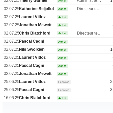
02.07.25
Thierry Garnier
Administrateur
1
Achat
02.07.25
Katherine Seljeflot
Directeur des ressources humaines
Achat
02.07.25
Laurent Vittoz
Achat
02.07.25
Jonathan Mewett
Achat
02.07.25
Chris Blatchford
Directeur technique
Achat
02.07.25
Pascal Cagni
Achat
02.07.25
Nils Swolkien
1
Achat
02.07.25
Laurent Vittoz
Achat
02.07.25
Pascal Cagni
Achat
02.07.25
Jonathan Mewett
Achat
25.06.25
Laurent Vittoz
3
Exercice
25.06.25
Pascal Cagni
3
Exercice
16.06.25
Chris Blatchford
Achat