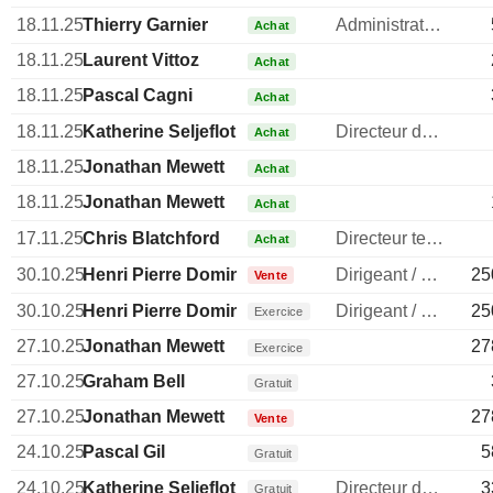
18.11.25
Thierry Garnier
Administrateur
Achat
18.11.25
Laurent Vittoz
Achat
18.11.25
Pascal Cagni
Achat
18.11.25
Katherine Seljeflot
Directeur des ressources humaines
Achat
18.11.25
Jonathan Mewett
Achat
18.11.25
Jonathan Mewett
Achat
17.11.25
Chris Blatchford
Directeur technique
Achat
30.10.25
Henri Pierre Dominique Solére
Dirigeant / cadre principal
25
Vente
30.10.25
Henri Pierre Dominique Solére
Dirigeant / cadre principal
25
Exercice
27.10.25
Jonathan Mewett
27
Exercice
27.10.25
Graham Bell
Gratuit
27.10.25
Jonathan Mewett
27
Vente
24.10.25
Pascal Gil
5
Gratuit
24.10.25
Katherine Seljeflot
Directeur des ressources humaines
3
Gratuit