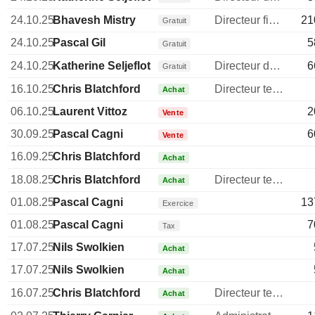
24.10.25
Bhavesh Mistry
Directeur financier
21
Gratuit
24.10.25
Pascal Gil
5
Gratuit
24.10.25
Katherine Seljeflot
Directeur des ressources humaines
6
Gratuit
16.10.25
Chris Blatchford
Directeur technique
Achat
06.10.25
Laurent Vittoz
2
Vente
30.09.25
Pascal Cagni
6
Vente
16.09.25
Chris Blatchford
Achat
18.08.25
Chris Blatchford
Directeur technique
Achat
01.08.25
Pascal Cagni
13
Exercice
01.08.25
Pascal Cagni
7
Tax
17.07.25
Nils Swolkien
Achat
17.07.25
Nils Swolkien
Achat
16.07.25
Chris Blatchford
Directeur technique
Achat