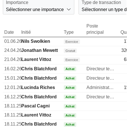
Importance
Type de transaction
Sélectionner une importance
Sélectionner un type d
Poste
Date
Initié
Type
principal
Qua
01.06.26
Nils Swolkien
1
Exercice
24.04.26
Jonathan Mewett
32
Gratuit
21.04.26
Laurent Vittoz
6
Exercice
16.02.26
Chris Blatchford
Directeur technique
Achat
15.01.26
Chris Blatchford
Directeur technique
Achat
12.01.26
Lucinda Riches
Administrateur
1
Achat
16.12.25
Chris Blatchford
Directeur technique
Achat
18.11.25
Pascal Cagni
Achat
18.11.25
Laurent Vittoz
Achat
18.11.25
Chris Blatchford
Achat