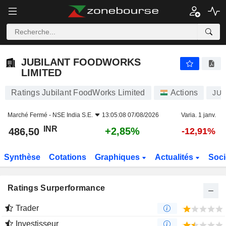
JUBILANT FOODWORKS LIMITED
486,50
₹
+2,85%
JUBILANT FOODWORKS
LIMITED
Ratings Jubilant FoodWorks Limited
Actions
JU
Marché Fermé -
NSE India S.E.
13:05:08 07/08/2026
Varia. 1 janv.
INR
+2,85%
486,50
-12,91%
Synthèse
Cotations
Graphiques
Actualités
Soci
Ratings Surperformance
Trader
Investisseur