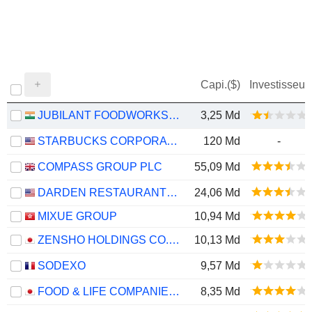
Capi.($)
Investisseur
JUBILANT FOODWORKS LIMITED
3,25 Md
STARBUCKS CORPORATION
120 Md
-
COMPASS GROUP PLC
55,09 Md
DARDEN RESTAURANTS, INC.
24,06 Md
MIXUE GROUP
10,94 Md
ZENSHO HOLDINGS CO., LTD.
10,13 Md
SODEXO
9,57 Md
FOOD & LIFE COMPANIES LTD.
8,35 Md