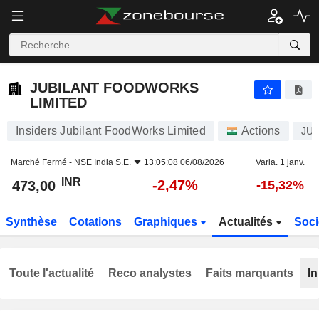
JUBILANT FOODWORKS LIMITED
473,00
₹
-2,47%
JUBILANT FOODWORKS
LIMITED
Insiders Jubilant FoodWorks Limited
Actions
JU
Marché Fermé -
NSE India S.E.
13:05:08 06/08/2026
Varia. 1 janv.
INR
-2,47%
473,00
-15,32%
Synthèse
Cotations
Graphiques
Actualités
Soci
Toute l'actualité
Reco analystes
Faits marquants
In