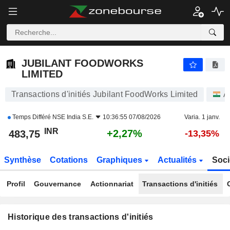
JUBILANT FOODWORKS LIMITED
483,75
₹
+2,27%
JUBILANT FOODWORKS
LIMITED
Transactions d'initiés Jubilant FoodWorks Limited
A
Temps Différé
NSE India S.E.
10:36:55 07/08/2026
Varia. 1 janv.
INR
+2,27%
483,75
-13,35%
Synthèse
Cotations
Graphiques
Actualités
Soci
Profil
Gouvernance
Actionnariat
Transactions d'initiés
Historique des transactions d'initiés