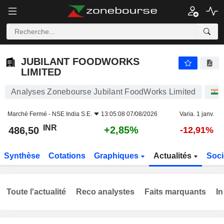
JUBILANT FOODWORKS LIMITED
486,50
₹
+2,85%
JUBILANT FOODWORKS
LIMITED
Analyses Zonebourse Jubilant FoodWorks Limited
Marché Fermé -
NSE India S.E.
13:05:08 07/08/2026
Varia. 1 janv.
INR
+2,85%
486,50
-12,91%
Synthèse
Cotations
Graphiques
Actualités
Soci
Toute l'actualité
Reco analystes
Faits marquants
In