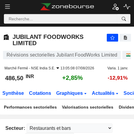
JUBILANT FOODWORKS LIMITED
486,50
₹
+2,85%
JUBILANT FOODWORKS
LIMITED
Révisions sectorielles Jubilant FoodWorks Limited
Marché Fermé -
NSE India S.E.
13:05:08 07/08/2026
Varia. 1 janv.
INR
+2,85%
486,50
-12,91%
Synthèse
Cotations
Graphiques
Actualités
Soci
Performances sectorielles
Valorisations sectorielles
Dividen
Secteur: