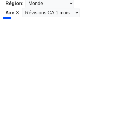
Région:
Axe X: